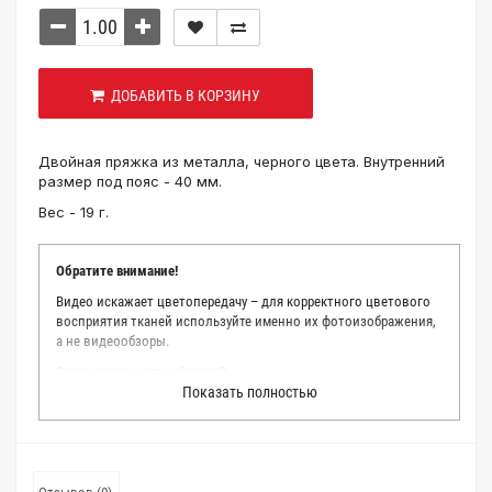
ДОБАВИТЬ В КОРЗИНУ
Двойная пряжка из металла, черного цвета. Внутренний
размер под пояс - 40 мм.
Вес - 19 г.
Обратите внимание!
Видео искажает цветопередачу – для корректного цветового
восприятия тканей используйте именно их фотоизображения,
а не видеообзоры.
Зачем заказывать образец?
Показать полностью
Мы делаем все возможное, чтобы точно описать цвет каждой
ткани из нашего каталога. Мы осматриваем и фотографируем
каждую ткань в естественном свете, стараемся находить
только правильные цветовые условия и описания. Но
несмотря на наши старания, мы не можем гарантировать