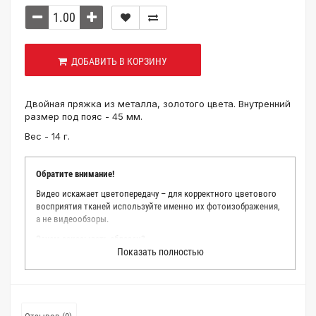
ДОБАВИТЬ В КОРЗИНУ
Двойная пряжка из металла, золотого цвета. Внутренний
размер под пояс - 45 мм.
Вес - 14 г.
Обратите внимание!
Видео искажает цветопередачу – для корректного цветового
восприятия тканей используйте именно их фотоизображения,
а не видеообзоры.
Зачем заказывать образец?
Показать полностью
Мы делаем все возможное, чтобы точно описать цвет каждой
ткани из нашего каталога. Мы осматриваем и фотографируем
каждую ткань в естественном свете, стараемся находить
только правильные цветовые условия и описания. Но
несмотря на наши старания, мы не можем гарантировать