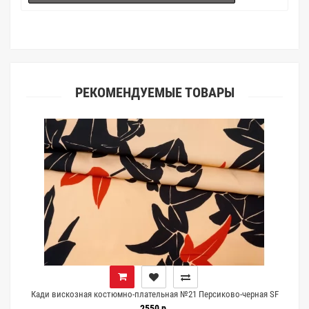
(ателье), то данная услуга поможет Вам улучшить работу с
клиентами.
РЕКОМЕНДУЕМЫЕ ТОВАРЫ
7
Кади вискозная костюмно-плательная №21 Персиково-черная SF
H21/13 G70 1072603
2550 р.