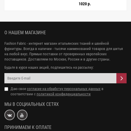
1020 р.
О НАШЕМ МАГАЗИНЕ
Fashion Fabric - интернет магазин итальянских тканей и швейной
фурнитуры. Всегда в наличии - тысячи наименований товаров для шитья
на любой вкус. Прямые поставки от проверенных европейских
поставщиков. Доставляем по Москве, России и в другие страны.
Будьте в курсе наших акций, подпишитесь на рассылку:
Даю свое
согласие на обработку персональных данных
в
соответствии с
политикой конфиденциальности
МЫ В СОЦИАЛЬНЫХ СЕТЯХ
ПРИНИМАЕМ К ОПЛАТЕ