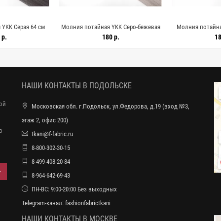
YKK Серая 64 см
Молния потайная YKK Серо-бежевая
Молния потайна
022639
59 см G01 15022638
G16 1
 р.
180 р.
18
НАШИ КОНТАКТЫ В ПОДОЛЬСКЕ
ной
Московская обл. г.Подольск, ул.Федорова, д.19 (вход №3,
этаж 2, офис 200)
в
tkani@f-fabric.ru
8-800-302-30-15
8-499-408-20-84
8-964-642-69-43
ПН-ВС: 9:00-20:00 Без выходных
Telegram-канал:
fashionfabrictkani
НАШИ КОНТАКТЫ В МОСКВЕ