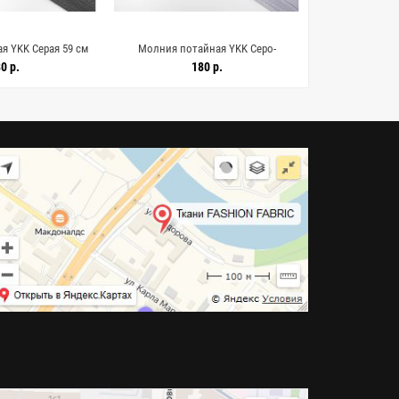
я YKK Серая 59 см
Молния потайная YKK Серо-
Молния пота
5022637
сиренневая 60 см H016 15022636
коричневая 6
0 р.
180 р.