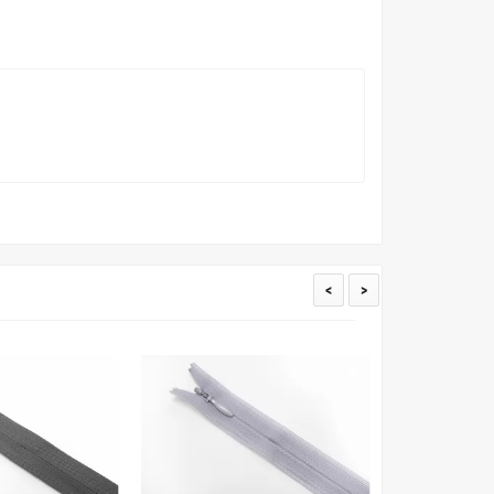
пошивом (ателье), то данная услуга поможет Вам
<
>