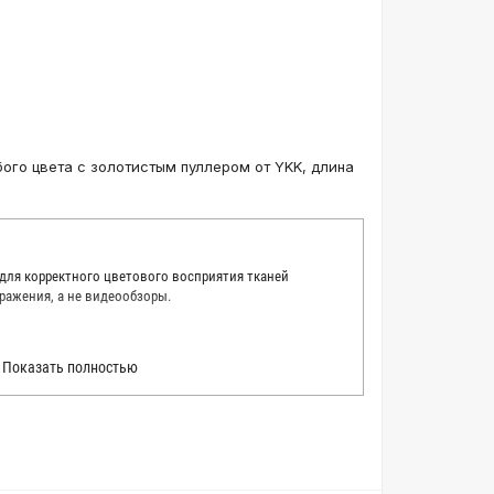
ого цвета с золотистым пуллером от YKK, длина
 для корректного цветового восприятия тканей
ражения, а не видеообзоры.
 точно описать цвет каждой ткани из нашего каталога.
Показать полностью
 каждую ткань в естественном свете, стараемся
товые условия и описания. Но несмотря на наши
вать точное соответствие цветов из-за одного
товых настройках мониторов или мобильных дисплеев
о определения какого-либо цветового оттенка. Именно
ать образец перед покупкой любой ткани. Также если