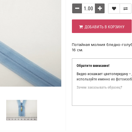
ДОБАВИТЬ В КОРЗИНУ
Потайная молния бледно-голуб
16 см.
Обратите внимание!
Видео искажает цветопередачу –
используйте именно их фотоизоб
Зачем заказывать образец?
Мы делаем все возможное, чтобы
Мы осматриваем и фотографируем
находить только правильные цве
старания, мы не можем гарантиро
простого факта: различия в цве
слишком велики для однозначног
поэтому мы предлагаем вам заказ