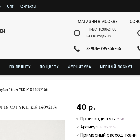
ы
Опт
Контакты
МАГАЗИН В МОСКВЕ
ОСНО
ПН-ВС: 10:00-21:00
НЕЙ
Без выходных
И
8-906-799-56-65
Ю
ПО ПРИНТУ
ПО ЦВЕТУ
ФУРНИТУРА
МЕРНЫЙ ЛОСКУТ
лубая 16 см YKK E18 16092156
40 р.
 СМ YKK E18 16092156
Производитель:
YKK
Артикул:
16092156
Примерный расход ткани: