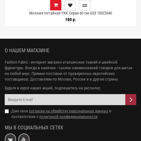
Молния потайная YKK Серая 60 см G03 15022640
180 р.
О НАШЕМ МАГАЗИНЕ
Fashion Fabric - интернет магазин итальянских тканей и швейной
фурнитуры. Всегда в наличии - тысячи наименований товаров для шитья
на любой вкус. Прямые поставки от проверенных европейских
поставщиков. Доставляем по Москве, России и в другие страны.
Будьте в курсе наших акций, подпишитесь на рассылку:
Даю свое
согласие на обработку персональных данных
в
соответствии с
политикой конфиденциальности
МЫ В СОЦИАЛЬНЫХ СЕТЯХ