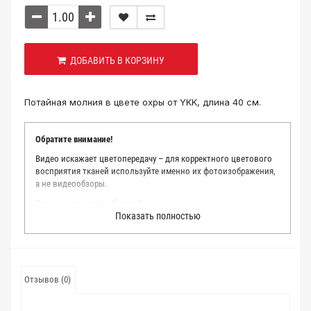
ДОБАВИТЬ В КОРЗИНУ
Потайная молния в цвете охры от YKK, длина 40 см.
Обратите внимание!
Видео искажает цветопередачу – для корректного цветового
восприятия тканей используйте именно их фотоизображения,
а не видеообзоры.
Зачем заказывать образец?
Показать полностью
Мы делаем все возможное, чтобы точно описать цвет каждой
ткани из нашего каталога. Мы осматриваем и фотографируем
каждую ткань в естественном свете, стараемся находить
только правильные цветовые условия и описания. Но
несмотря на наши старания, мы не можем гарантировать
Отзывов (0)
точное соответствие цветов из-за одного простого факта:
различия в цветовых настройках мониторов или мобильных
дисплеев слишком велики для однозначного определения