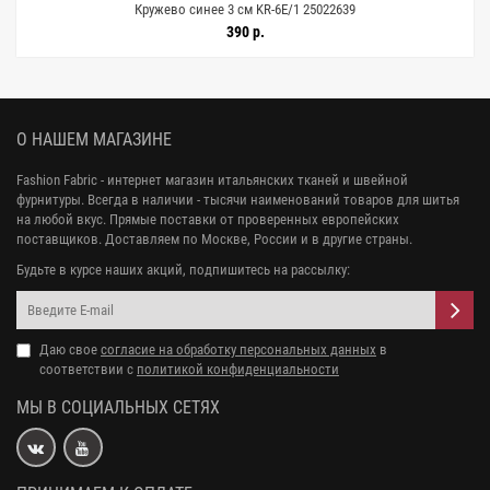
Кружево синее 3 см KR-6E/1 25022639
390 р.
О НАШЕМ МАГАЗИНЕ
Fashion Fabric - интернет магазин итальянских тканей и швейной
фурнитуры. Всегда в наличии - тысячи наименований товаров для шитья
на любой вкус. Прямые поставки от проверенных европейских
поставщиков. Доставляем по Москве, России и в другие страны.
Будьте в курсе наших акций, подпишитесь на рассылку:
Даю свое
согласие на обработку персональных данных
в
соответствии с
политикой конфиденциальности
МЫ В СОЦИАЛЬНЫХ СЕТЯХ