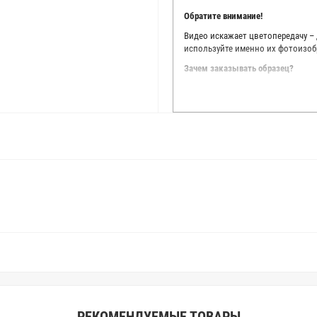
Обратите внимание!
Видео искажает цветопередачу –
используйте именно их фотоизоб
Зачем заказывать образец?
Мы делаем все возможное, чтобы
Мы осматриваем и фотографируем
находить только правильные цве
старания, мы не можем гарантиро
простого факта: различия в цве
слишком велики для однозначног
поэтому мы предлагаем вам заказ
Вы занимаетесь индивидуальным 
улучшить работу с клиентами.
РЕКОМЕНДУЕМЫЕ ТОВАРЫ