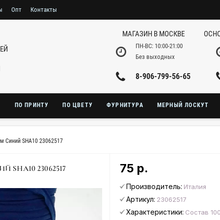
ы
Опт
Контакты
МАГАЗИН В МОСКВЕ
ОСНО
ПН-ВС: 10:00-21:00
НЕЙ
Без выходных
И
8-906-799-56-65
Ю
ПО ПРИНТУ
ПО ЦВЕТУ
ФУРНИТУРА
МЕРНЫЙ ЛОСКУТ
см Синий SHA10 23062517
75 р.
 SHA10 23062517
Производитель:
Италия
Артикул:
23062517
Характеристики:
Состав 10