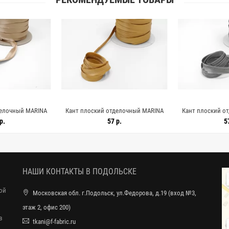
делочный MARINA
Кант плоский отделочный MARINA
Кант плоский о
олотисто-бежевый
RINALDI 1,2 см Золотистый SHB10
RINALDI 1,2 см С
р.
57 р.
5
3062527
23062526
НАШИ КОНТАКТЫ В ПОДОЛЬСКЕ
ной
Московская обл. г.Подольск, ул.Федорова, д.19 (вход №3,
этаж 2, офис 200)
в
tkani@f-fabric.ru