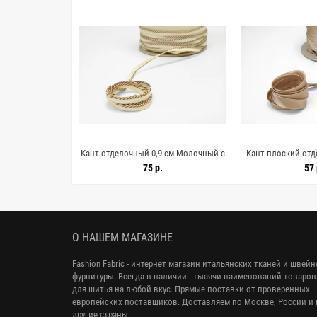
лопковый 1,2 см
Кант отделочный 0,9 см Молочный с
Кант плоский от
0 23062529
коричневыми полосками SHB10
RINALDI 1,2 см З
.
75 р.
57 
23062528
SHB10 2
О НАШЕМ МАГАЗИНЕ
Fashion Fabric - интернет магазин итальянских тканей и швей
фурнитуры. Всегда в наличии - тысячи наименований товаров
для шитья на любой вкус. Прямые поставки от проверенных
европейских поставщиков. Доставляем по Москве, России и 
другие страны.