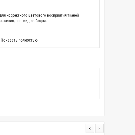
 для корректного цветового восприятия тканей
ражения, а не видеообзоры.
 точно описать цвет каждой ткани из нашего каталога.
Показать полностью
 каждую ткань в естественном свете, стараемся
товые условия и описания. Но несмотря на наши
вать точное соответствие цветов из-за одного
товых настройках мониторов или мобильных дисплеев
о определения какого-либо цветового оттенка. Именно
ать образец перед покупкой любой ткани. Также если
пошивом (ателье), то данная услуга поможет Вам
<
>