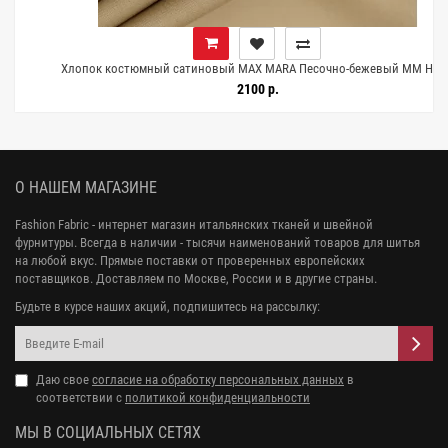
Хлопок костюмный сатиновый MAX MARA Песочно-бежевый MM H10/4
D20 20042637
2100 р.
О НАШЕМ МАГАЗИНЕ
Fashion Fabric - интернет магазин итальянских тканей и швейной
фурнитуры. Всегда в наличии - тысячи наименований товаров для шитья
на любой вкус. Прямые поставки от проверенных европейских
поставщиков. Доставляем по Москве, России и в другие страны.
Будьте в курсе наших акций, подпишитесь на рассылку:
Даю свое
согласие на обработку персональных данных
в
соответствии с
политикой конфиденциальности
МЫ В СОЦИАЛЬНЫХ СЕТЯХ