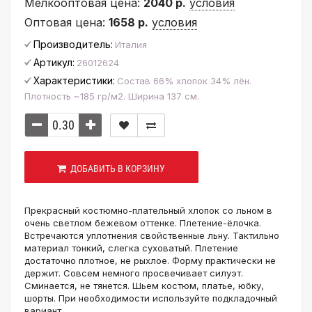
Мелкооптовая цена:
2040 р.
условия
Оптовая цена:
1658 р.
условия
Производитель:
Италия
Артикул:
26012624
Характеристики:
Состав 66% хлопок 34% лён.
Плотность ~185 гр/м2. Ширина 137 см.
ДОБАВИТЬ В КОРЗИНУ
Прекрасный костюмно-плательный хлопок со льном в
очень светлом бежевом оттенке. Плетение-ёлочка.
Встречаются уплотнения свойственные льну. Тактильно
материал тонкий, слегка суховатый. Плетение
достаточно плотное, не рыхлое. Форму практически не
держит. Совсем немного просвечивает силуэт.
Сминается, не тянется. Шьем костюм, платье, юбку,
шорты. При необходимости используйте подкладочный
вариант.