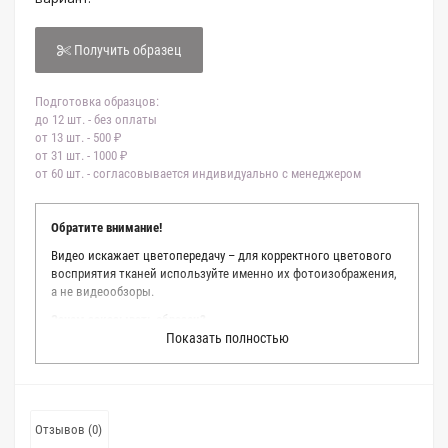
Получить образец
Подготовка образцов:
до 12 шт. - без оплаты
от 13 шт. - 500 ₽
от 31 шт. - 1000 ₽
от 60 шт. - согласовывается индивидуально с менеджером
Обратите внимание!
Видео искажает цветопередачу – для корректного цветового
восприятия тканей используйте именно их фотоизображения,
а не видеообзоры.
Зачем заказывать образец?
Показать полностью
Мы делаем все возможное, чтобы точно описать цвет каждой
ткани из нашего каталога. Мы осматриваем и фотографируем
каждую ткань в естественном свете, стараемся находить
только правильные цветовые условия и описания. Но
несмотря на наши старания, мы не можем гарантировать
Отзывов (0)
точное соответствие цветов из-за одного простого факта: