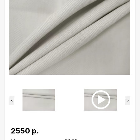
<
>
2550 р.