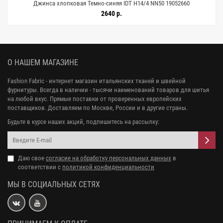
Джинса хлопковая Темно-синяя IDT H14/4 NN50 19052660
2640 р.
О НАШЕМ МАГАЗИНЕ
Fashion Fabric - интернет магазин итальянских тканей и швейной
фурнитуры. Всегда в наличии - тысячи наименований товаров для шитья
на любой вкус. Прямые поставки от проверенных европейских
поставщиков. Доставляем по Москве, России и в другие страны.
Будьте в курсе наших акций, подпишитесь на рассылку:
Даю свое
согласие на обработку персональных данных
в
соответствии с
политикой конфиденциальности
МЫ В СОЦИАЛЬНЫХ СЕТЯХ