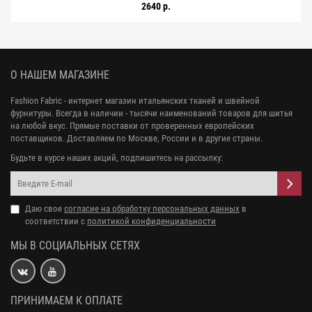
2640 р.
О НАШЕМ МАГАЗИНЕ
Fashion Fabric - интернет магазин итальянских тканей и швейной
фурнитуры. Всегда в наличии - тысячи наименований товаров для шитья
на любой вкус. Прямые поставки от проверенных европейских
поставщиков. Доставляем по Москве, России и в другие страны.
Будьте в курсе наших акций, подпишитесь на рассылку:
Даю свое
согласие на обработку персональных данных
в
соответствии с
политикой конфиденциальности
МЫ В СОЦИАЛЬНЫХ СЕТЯХ
ПРИНИМАЕМ К ОПЛАТЕ