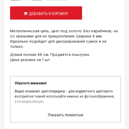
ДОБАВИТЬ В КОРЗИНУ
Металлическая цепь, цвет под золото. Без карабинов, но
со звеньями для их прикрепления. Ширина 9 мм.
Идеально подойдет для декорирования сумок и не
только.
Длина полная 46 см. Продаётся поштучно.
Цена указана за 1 шт.
Обратите внимание!
Видео искажает цветопередачу – для корректного цветового
восприятия тканей используйте именно их фотоизображения,
а не видеообзоры.
Зачем заказывать образец?
Показать полностью
Мы делаем все возможное, чтобы точно описать цвет каждой
ткани из нашего каталога. Мы осматриваем и фотографируем
каждую ткань в естественном свете, стараемся находить