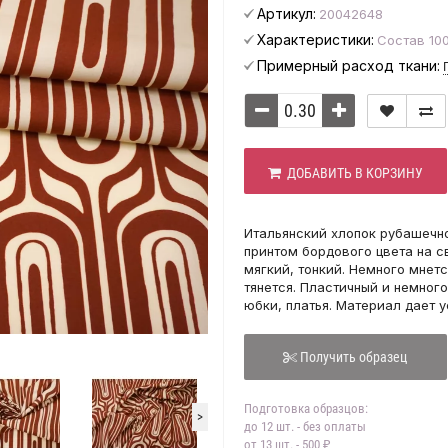
Артикул:
20042648
Характеристики:
Состав 100
Примерный расход ткани:
ДОБАВИТЬ В КОРЗИНУ
Итальянский хлопок рубашечн
принтом бордового цвета на с
мягкий, тонкий. Немного мнетс
тянется. Пластичный и немног
юбки, платья. Материал дает у
Получить образец
Подготовка образцов:
>
до 12 шт. - без оплаты
от 13 шт. - 500 ₽