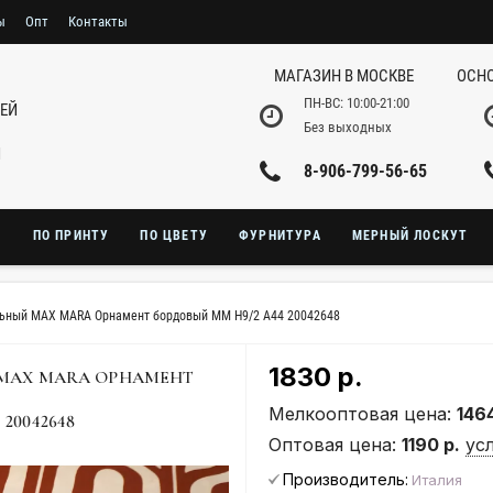
ы
Опт
Контакты
МАГАЗИН В МОСКВЕ
ОСНО
ПН-ВС: 10:00-21:00
НЕЙ
Без выходных
И
8-906-799-56-65
Ю
ПО ПРИНТУ
ПО ЦВЕТУ
ФУРНИТУРА
МЕРНЫЙ ЛОСКУТ
льный MAX MARA Орнамент бордовый MM H9/2 A44 20042648
1830 р.
MAX MARA ОРНАМЕНТ
Мелкооптовая цена:
1464
20042648
Оптовая цена:
1190 р.
ус
Производитель:
Италия