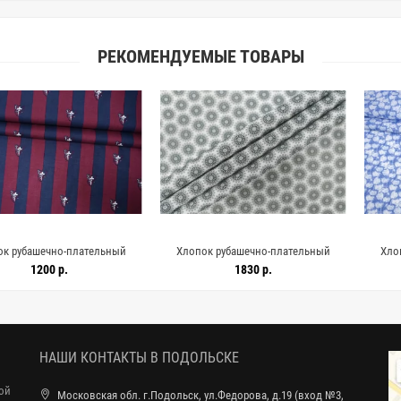
РЕКОМЕНДУЕМЫЕ ТОВАРЫ
чно-плательный
Хлопок рубашечно-плательный
Хлопок рубаш
довая полоска и
Серый орнамент на белом FRM H9/7
Цветы на голу
0 р.
1830 р.
17
4 A44 26062608
A77 15052635
150
НАШИ КОНТАКТЫ В ПОДОЛЬСКЕ
ной
Московская обл. г.Подольск, ул.Федорова, д.19 (вход №3,