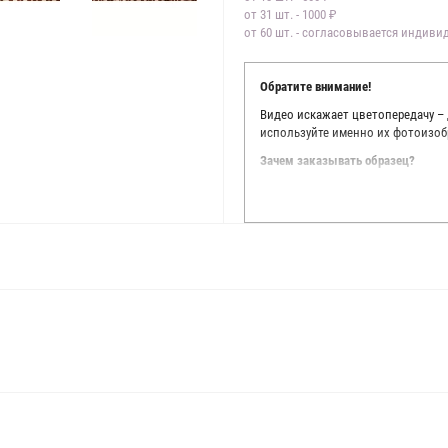
от 31 шт. - 1000 ₽
от 60 шт. - согласовывается индив
Обратите внимание!
Видео искажает цветопередачу –
используйте именно их фотоизоб
Зачем заказывать образец?
Мы делаем все возможное, чтобы
Мы осматриваем и фотографируем
находить только правильные цве
старания, мы не можем гарантиро
простого факта: различия в цве
слишком велики для однозначног
поэтому мы предлагаем вам заказ
Вы занимаетесь индивидуальным 
улучшить работу с клиентами.