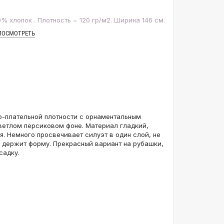
% хлопок . Плотность ~ 120 гр/м2. Ширина 146 см.
ПОСМОТРЕТЬ
о-плательной плотности с орнаментальным
ветлом персиковом фоне. Материал гладкий,
я. Немного просвечивает силуэт в один слой, не
о держит форму. Прекрасный вариант на рубашки,
садку.