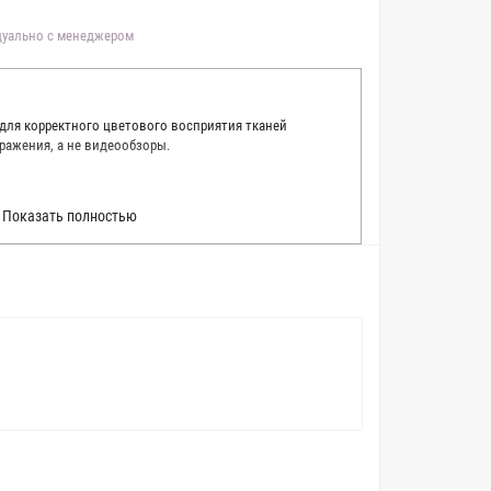
идуально с менеджером
 для корректного цветового восприятия тканей
ражения, а не видеообзоры.
 точно описать цвет каждой ткани из нашего каталога.
Показать полностью
 каждую ткань в естественном свете, стараемся
товые условия и описания. Но несмотря на наши
вать точное соответствие цветов из-за одного
товых настройках мониторов или мобильных дисплеев
о определения какого-либо цветового оттенка. Именно
ать образец перед покупкой любой ткани. Также если
пошивом (ателье), то данная услуга поможет Вам