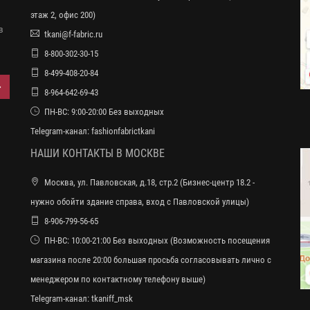
этаж 2, офис 200)
в
tkani@f-fabric.ru
8-800-302-30-15
8-499-408-20-84
8-964-642-69-43
ПН-ВС: 9:00-20:00 Без выходных
Telegram-канал:
fashionfabrictkani
НАШИ КОНТАКТЫ В МОСКВЕ
Москва, ул. Павловская, д.18, стр.2 (Бизнес-центр 18.2 -
нужно обойти здание справа, вход с Павловской улицы)
8-906-799-56-65
ПН-ВС: 10:00-21:00 Без выходных (Возможность посещения
магазина после 20:00 большая просьба согласовывать лично с
менеджером по контактному телефону выше)
Telegram-канал:
tkaniff_msk