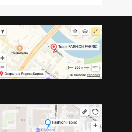
0 20042682
H13 MM00 20042662