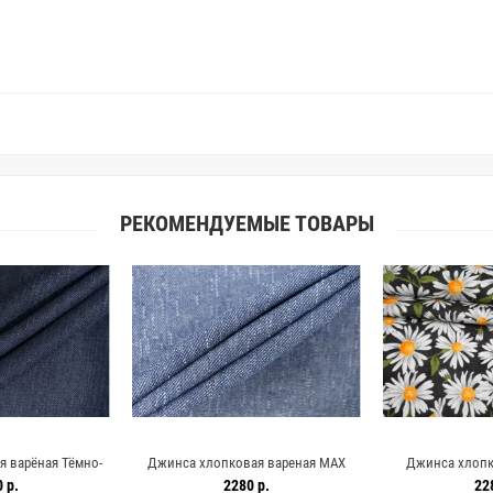
Вы занимаетесь индивидуальным 
улучшить работу с клиентами.
РЕКОМЕНДУЕМЫЕ ТОВАРЫ
 варёная Тёмно-
Джинса хлопковая вареная MAX
Джинса хлоп
 NN50 19052606
MARA Сине-голубая с люрексом MM
Ромашки на зел
 р.
2280 р.
22