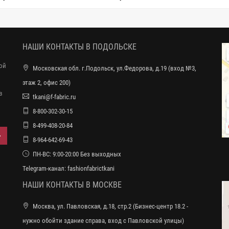
H13 MM30 21042638
H13 MM1
НАШИ КОНТАКТЫ В ПОДОЛЬСКЕ
ной
Московская обл. г.Подольск, ул.Федорова, д.19 (вход №3,
этаж 2, офис 200)
в
tkani@f-fabric.ru
8-800-302-30-15
8-499-408-20-84
8-964-642-69-43
ПН-ВС: 9:00-20:00 Без выходных
Telegram-канал:
fashionfabrictkani
НАШИ КОНТАКТЫ В МОСКВЕ
Москва, ул. Павловская, д.18, стр.2 (Бизнес-центр 18.2 -
нужно обойти здание справа, вход с Павловской улицы)