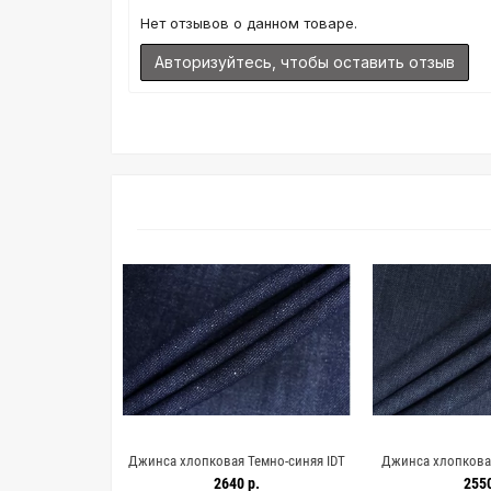
Нет отзывов о данном товаре.
Авторизуйтесь, чтобы оставить отзыв
я жаккардовая
Джинса хлопковая Темно-синяя IDT
Джинса хлопковая
 CVC H13 NN10
H14/4 NN50 19052660
синяя IDT H14/3
р.
2640 р.
2550