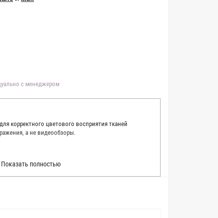
идуально с менеджером
 для корректного цветового восприятия тканей
ражения, а не видеообзоры.
 точно описать цвет каждой ткани из нашего каталога.
Показать полностью
 каждую ткань в естественном свете, стараемся
товые условия и описания. Но несмотря на наши
вать точное соответствие цветов из-за одного
товых настройках мониторов или мобильных дисплеев
о определения какого-либо цветового оттенка. Именно
ать образец перед покупкой любой ткани. Также если