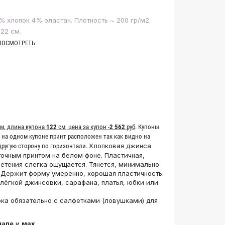
% хлопок 4% эластан. Плотность ~ 200 гр/м2.
22 см.
ПОСМОТРЕТЬ
м, длина купона
122
см, цена за купон -
2 562‬
руб
. Купоны
. на одном купоне принт расположен так как видно на
Хлопковая джинса
 другую сторону по горизонтали.
точным принтом на белом фоне. Пластичная,
летения слегка ощущается. Тянется, минимально
 Держит форму умеренно, хорошая пластичность.
лёгкой джинсовки, сарафана, платья, юбки или
рка обязательно с салфетками (ловушками) для
нале
и
мах