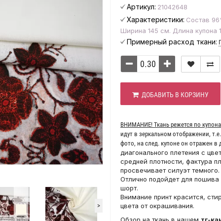
Артикул:
21042648
Характеристики:
Состав 96
Ширина 145 см. Длина купона 1
Примерный расход ткани:
ДОБАВИТЬ В КОРЗИНУ
ВНИМАНИЕ! Ткань режется по купона
идут в зеркальном отображении, т.е
фото, на след. купоне он отражен в
диагонального плетения с цве
средней плотности, фактура п
просвечивает силуэт темного.
Отлично подойдет для пошива 
шорт.
Внимание принт красится, сти
цвета от окрашивания.
>
Обзор на ткань в нашем
тг-ка