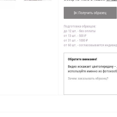
Получить образец
Подготовка образцов:
до 12 шт. - без оплаты
от 13 шт. - 500 ₽
от 31 шт. - 1000 ₽
от 60 шт. - согласовывается индив
Обратите внимание!
Видео искажает цветопередачу –
используйте именно их фотоизоб
Зачем заказывать образец?
Мы делаем все возможное, чтобы
Мы осматриваем и фотографируем
находить только правильные цве
старания, мы не можем гарантиро
простого факта: различия в цве
слишком велики для однозначног
поэтому мы предлагаем вам заказ