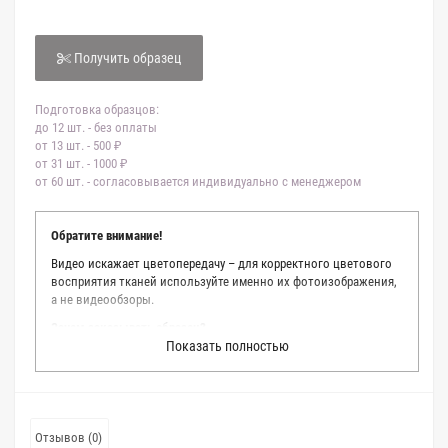
Получить образец
Подготовка образцов:
до 12 шт. - без оплаты
от 13 шт. - 500 ₽
от 31 шт. - 1000 ₽
от 60 шт. - согласовывается индивидуально с менеджером
Обратите внимание!
Видео искажает цветопередачу – для корректного цветового
восприятия тканей используйте именно их фотоизображения,
а не видеообзоры.
Зачем заказывать образец?
Показать полностью
Мы делаем все возможное, чтобы точно описать цвет каждой
ткани из нашего каталога. Мы осматриваем и фотографируем
каждую ткань в естественном свете, стараемся находить
только правильные цветовые условия и описания. Но
несмотря на наши старания, мы не можем гарантировать
Отзывов (0)
точное соответствие цветов из-за одного простого факта: