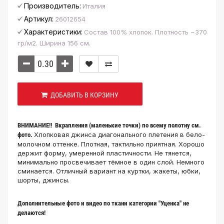
Производитель:
Италия
Артикул:
26012654
Характеристики:
Состав 100% хлопок. Плотность ~370
гр/м2. Ширина 156 см.
ДОБАВИТЬ В КОРЗИНУ
ВНИМАНИЕ!! Вкрапления (маленькие точки) по всему полотну см.
Хлопковая джинса диагонального плетения в бело-
фото.
молочном оттенке. Плотная, тактильно приятная. Хорошо
держит форму, умеренной пластичности. Не тянется,
минимально просвечивает тёмное в один слой. Немного
сминается. Отличный вариант на куртки, жакеты, юбки,
шорты, джинсы.
Дополнительные фото и видео по ткани категории "Уценка" не
делаются!