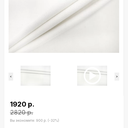
<
>
1920 р.
2820 р.
Вы экономите:
900 р. (-32%)