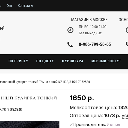
ы
Опт
Контакты
МАГАЗИН В МОСКВЕ
ОСНО
ПН-ВС: 10:00-21:00
НЕЙ
Без выходных
И
8-906-799-56-65
Ю
ПО ПРИНТУ
ПО ЦВЕТУ
ФУРНИТУРА
МЕРНЫЙ ЛОСКУТ
зованный кулирка тонкий Тёмно-синий KZ H38/3 R70 7052530
1650 р.
ННЫЙ КУЛИРКА ТОНКИЙ
Мелкооптовая цена:
1320
0 7052530
Оптовая цена:
1073 р.
ус
Производитель:
Италия