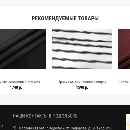
РЕКОМЕНДУЕМЫЕ ТОВАРЫ
ковый кулирка
Трикотаж хлопковый кулирка
Трикотаж хлопк
Чёрный SF H38 P70
Полоска чёрно-белая SF H41/5 S10
коричневый CVC 
0 р.
1590 р.
15
2643
1072618
НАШИ КОНТАКТЫ В ПОДОЛЬСКЕ
ной
Московская обл. г.Подольск, ул.Федорова, д.19 (вход №3,