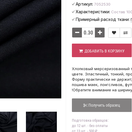
Артикул:
7052530
Характеристики:
Состав 100
Примерный расход ткани:
ДОБАВИТЬ В КОРЗИНУ
Хлопковый мерсеризованный тр
цвете. Эластичный, тонкий, пр
Форму практически не держит,
пошива маек, лонгсливов, футб
!Обратите внимание на ширину
Получить образец
Подготовка образцов:
до 12 шт. - без оплаты
от 13 шт. - 500 ₽