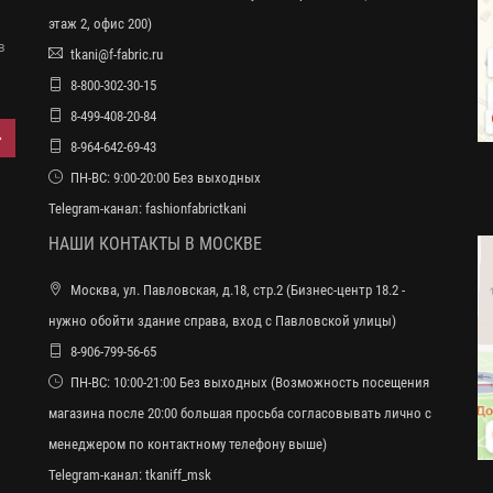
этаж 2, офис 200)
в
tkani@f-fabric.ru
8-800-302-30-15
8-499-408-20-84
8-964-642-69-43
ПН-ВС: 9:00-20:00 Без выходных
Telegram-канал:
fashionfabrictkani
НАШИ КОНТАКТЫ В МОСКВЕ
Москва, ул. Павловская, д.18, стр.2 (Бизнес-центр 18.2 -
нужно обойти здание справа, вход с Павловской улицы)
8-906-799-56-65
ПН-ВС: 10:00-21:00 Без выходных (Возможность посещения
магазина после 20:00 большая просьба согласовывать лично с
менеджером по контактному телефону выше)
Telegram-канал:
tkaniff_msk