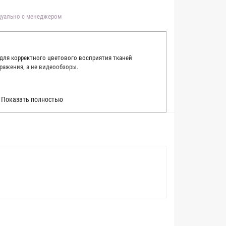
идуально с менеджером
 для корректного цветового восприятия тканей
ражения, а не видеообзоры.
 точно описать цвет каждой ткани из нашего каталога.
Показать полностью
 каждую ткань в естественном свете, стараемся
товые условия и описания. Но несмотря на наши
вать точное соответствие цветов из-за одного
товых настройках мониторов или мобильных дисплеев
о определения какого-либо цветового оттенка. Именно
ать образец перед покупкой любой ткани. Также если
пошивом (ателье), то данная услуга поможет Вам