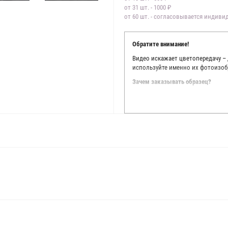
от 31 шт. - 1000 ₽
от 60 шт. - согласовывается индив
Обратите внимание!
Видео искажает цветопередачу –
используйте именно их фотоизоб
Зачем заказывать образец?
Мы делаем все возможное, чтобы
Мы осматриваем и фотографируем
находить только правильные цве
старания, мы не можем гарантиро
простого факта: различия в цве
слишком велики для однозначног
поэтому мы предлагаем вам заказ
Вы занимаетесь индивидуальным 
улучшить работу с клиентами.