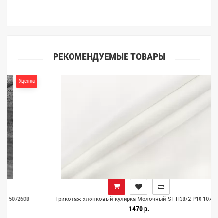
клиентами.
РЕКОМЕНДУЕМЫЕ ТОВАРЫ
енка
08
Трикотаж хлопковый кулирка Молочный SF H38/2 P10 1072646
1470 р.