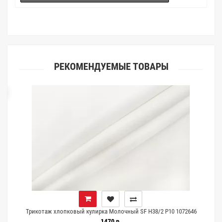
(ателье), то данная услуга поможет Вам улучшить работу с
клиентами.
РЕКОМЕНДУЕМЫЕ ТОВАРЫ
ка
Трикотаж хлопковый кулирка Молочный SF H38/2 P10 1072646
1470 р.