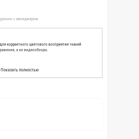
идуально с менеджером
 для корректного цветового восприятия тканей
ражения, а не видеообзоры.
 точно описать цвет каждой ткани из нашего каталога.
Показать полностью
 каждую ткань в естественном свете, стараемся
товые условия и описания. Но несмотря на наши
вать точное соответствие цветов из-за одного
товых настройках мониторов или мобильных дисплеев
о определения какого-либо цветового оттенка. Именно
ать образец перед покупкой любой ткани. Также если
пошивом (ателье), то данная услуга поможет Вам