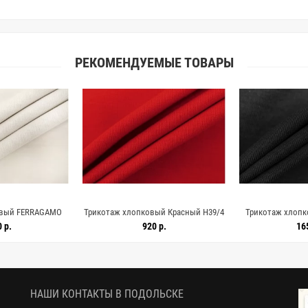
РЕКОМЕНДУЕМЫЕ ТОВАРЫ
овый FERRAGAMO
Трикотаж хлопковый Красный H39/4
Трикотаж хлопко
 TRC H39/1 P20
R40 20082541
Черный H39/6
 р.
920 р.
16
2678
НАШИ КОНТАКТЫ В ПОДОЛЬСКЕ