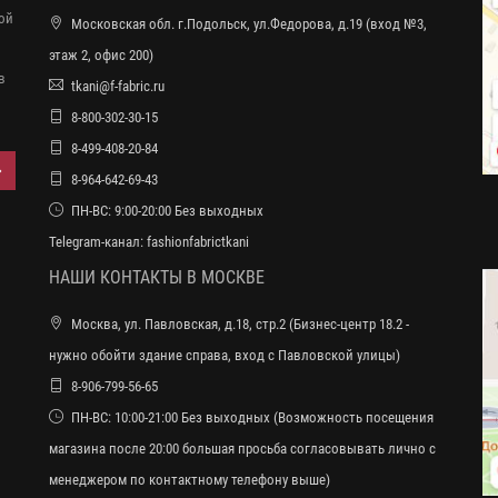
ной
Московская обл. г.Подольск, ул.Федорова, д.19 (вход №3,
этаж 2, офис 200)
в
tkani@f-fabric.ru
8-800-302-30-15
8-499-408-20-84
8-964-642-69-43
ПН-ВС: 9:00-20:00 Без выходных
Telegram-канал:
fashionfabrictkani
НАШИ КОНТАКТЫ В МОСКВЕ
Москва, ул. Павловская, д.18, стр.2 (Бизнес-центр 18.2 -
нужно обойти здание справа, вход с Павловской улицы)
8-906-799-56-65
ПН-ВС: 10:00-21:00 Без выходных (Возможность посещения
магазина после 20:00 большая просьба согласовывать лично с
менеджером по контактному телефону выше)