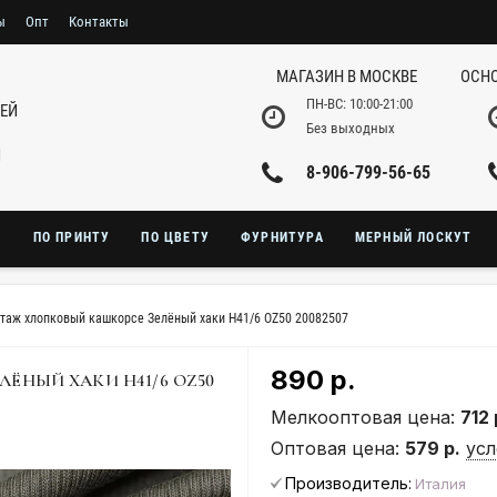
ы
Опт
Контакты
МАГАЗИН В МОСКВЕ
ОСНО
ПН-ВС: 10:00-21:00
НЕЙ
Без выходных
И
8-906-799-56-65
Ю
ПО ПРИНТУ
ПО ЦВЕТУ
ФУРНИТУРА
МЕРНЫЙ ЛОСКУТ
таж хлопковый кашкорсе Зелёный хаки H41/6 OZ50 20082507
890 р.
ЁНЫЙ ХАКИ H41/6 OZ50
Мелкооптовая цена:
712 
Оптовая цена:
579 р.
усл
Производитель:
Италия