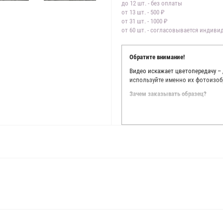
до 12 шт. - без оплаты
от 13 шт. - 500 ₽
от 31 шт. - 1000 ₽
от 60 шт. - согласовывается индив
Обратите внимание!
Видео искажает цветопередачу –
используйте именно их фотоизоб
Зачем заказывать образец?
Мы делаем все возможное, чтобы
Мы осматриваем и фотографируем
находить только правильные цве
старания, мы не можем гарантиро
простого факта: различия в цве
слишком велики для однозначног
поэтому мы предлагаем вам заказ
Вы занимаетесь индивидуальным 
улучшить работу с клиентами.