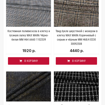
Костюмная поливискоза в клетку и
Твид букле шерстяной с мохером в
гусиную лапку MAX MARA Чёрно-
клетку MAX MARA Коричневый с
белая MM H64 AA60 1102539
серым и чёрным MM H68/4 EE30
30092508
1920 р.
4440 р.
В КОРЗИНУ
В КОРЗИНУ