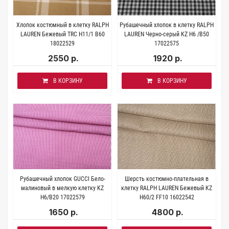
Хлопок костюмный в клетку RALPH
Рубашечный хлопок в клетку RALPH
LAUREN Бежевый TRC H11/1 B60
LAUREN Черно-серый KZ H6 /B50
18022529
17022575
2550 р.
1920 р.
В КОРЗИНУ
В КОРЗИНУ
Рубашечный хлопок GUCCI Бело-
Шерсть костюмно-плательная в
малиновый в мелкую клетку KZ
клетку RALPH LAUREN Бежевый KZ
H6/B20 17022579
H60/2 FF10 16022542
1650 р.
4800 р.