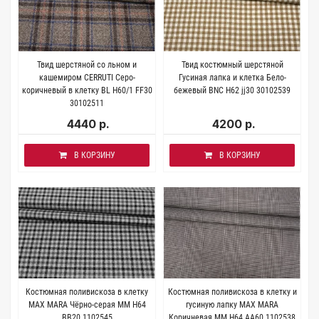
Твид шерстяной со льном и
Твид костюмный шерстяной
кашемиром CERRUTI Серо-
Гусиная лапка и клетка Бело-
коричневый в клетку BL H60/1 FF30
бежевый BNC H62 jj30 30102539
30102511
4440 р.
4200 р.
В КОРЗИНУ
В КОРЗИНУ
Костюмная поливискоза в клетку
Костюмная поливискоза в клетку и
MAX MARA Чёрно-серая MM H64
гусиную лапку MAX MARA
BB20 1102545
Коричневая MM H64 AA60 1102538