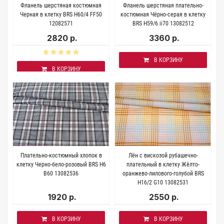
Фланель шерстяная костюмная
Фланель шерстяная плательно-
Черная в клетку BRS H60/4 FF50
костюмная Чёрно-серая в клетку
12082571
BRS H59/6 ii70 13082512
2820 р.
3360 р.
В КОРЗИНУ
В КОРЗИНУ
Плательно-костюмный хлопок в
Лён с вискозой рубашечно-
клетку Черно-бело-розовый BRS H6
плательный в клетку Жёлто-
B60 13082536
оранжево-лилового-голубой BRS
H16/2 G10 13082531
1920 р.
2550 р.
В КОРЗИНУ
В КОРЗИНУ