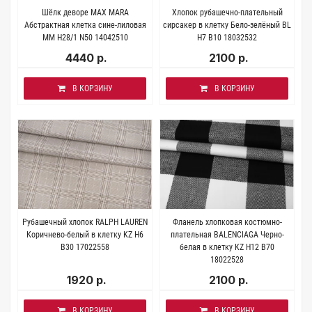
Шёлк деворе MAX MARA
Хлопок рубашечно-плательный
Абстрактная клетка сине-лиловая
сирсакер в клетку Бело-зелёный BL
MM H28/1 N50 14042510
H7 B10 18032532
4440 р.
2100 р.
В КОРЗИНУ
В КОРЗИНУ
Рубашечный хлопок RALPH LAUREN
Фланель хлопковая костюмно-
Коричнево-белый в клетку KZ H6
плательная BALENCIAGA Черно-
B30 17022558
белая в клетку KZ Н12 B70
18022528
1920 р.
2100 р.
В КОРЗИНУ
В КОРЗИНУ