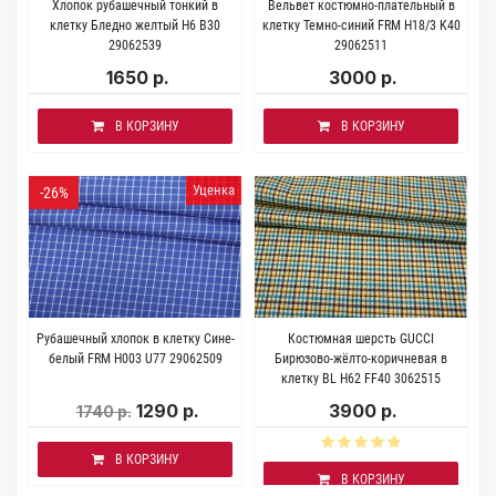
Хлопок рубашечный тонкий в
Вельвет костюмно-плательный в
клетку Бледно желтый H6 B30
клетку Темно-синий FRM H18/3 K40
29062539
29062511
1650 р.
3000 р.
В КОРЗИНУ
В КОРЗИНУ
Уценка
-26%
Рубашечный хлопок в клетку Сине-
Костюмная шерсть GUCCI
белый FRM H003 U77 29062509
Бирюзово-жёлто-коричневая в
клетку BL H62 FF40 3062515
1290 р.
3900 р.
1740 р.
В КОРЗИНУ
В КОРЗИНУ