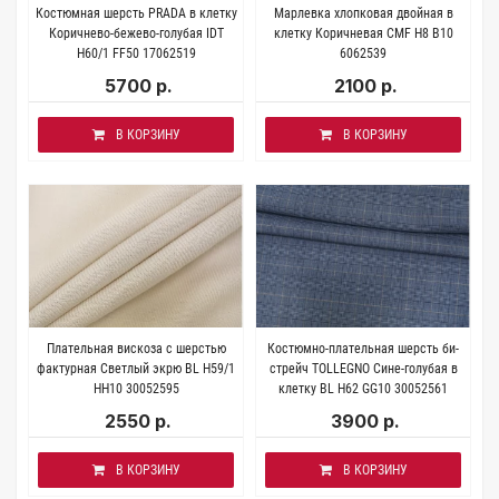
Костюмная шерсть PRADA в клетку
Марлевка хлопковая двойная в
Коричнево-бежево-голубая IDT
клетку Коричневая CMF H8 B10
H60/1 FF50 17062519
6062539
5700 р.
2100 р.
В КОРЗИНУ
В КОРЗИНУ
Плательная вискоза с шерстью
Костюмно-плательная шерсть би-
фактурная Светлый экрю BL H59/1
стрейч TOLLEGNO Сине-голубая в
HH10 30052595
клетку BL H62 GG10 30052561
2550 р.
3900 р.
В КОРЗИНУ
В КОРЗИНУ