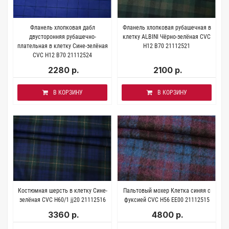
Фланель хлопковая дабл
Фланель хлопковая рубашечная в
двусторонняя рубашечно-
клетку ALBINI Чёрно-зелёная CVC
плательная в клетку Сине-зелёная
Н12 B70 21112521
CVC Н12 B70 21112524
2280 р.
2100 р.
В КОРЗИНУ
В КОРЗИНУ
Костюмная шерсть в клетку Сине-
Пальтовый мохер Клетка синяя с
зелёная CVC H60/1 jj20 21112516
фуксией CVC H56 EE00 21112515
3360 р.
4800 р.