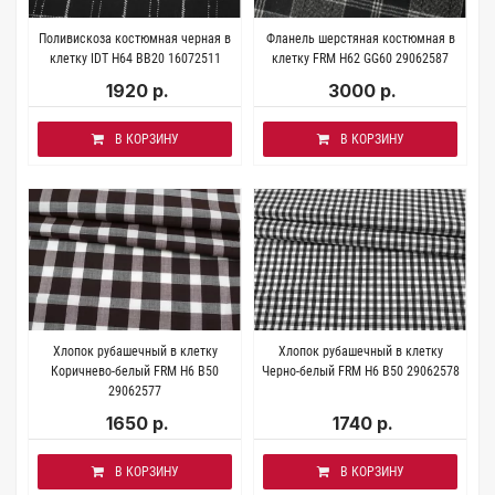
Поливискоза костюмная черная в
Фланель шерстяная костюмная в
клетку IDT H64 BB20 16072511
клетку FRM H62 GG60 29062587
1920 р.
3000 р.
В КОРЗИНУ
В КОРЗИНУ
Хлопок рубашечный в клетку
Хлопок рубашечный в клетку
Коричнево-белый FRM Н6 B50
Черно-белый FRM H6 B50 29062578
29062577
1650 р.
1740 р.
В КОРЗИНУ
В КОРЗИНУ