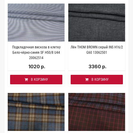
Подкладочная вискоза в клетку
Лён THOM BROWN серый INS H16/2
Бело-чёрно-синяя SF H50/8 U44
G60 13062501
20062514
1020 р.
3360 р.
В КОРЗИНУ
В КОРЗИНУ