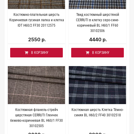
Костюмно-плательная шерсть
Твид костюмный шерстяной
Коричневая гусиная лапка и клетка
CERRUTI в клетку серо-сине-
IDT H60/2 FF30 20112575
коричневый BL H60/1 FF60
30102506
2550 р.
4440 р.
В КОРЗИНУ
В КОРЗИНУ
Костюмная фланель-стрейч
Костюмная шерсть Клетка Тёмно-
шерстяная CERRUTI Гленчек
синяя BL H60/2 FF40 30102518
бежево-коричневая BL H60/1 FF30
30102505