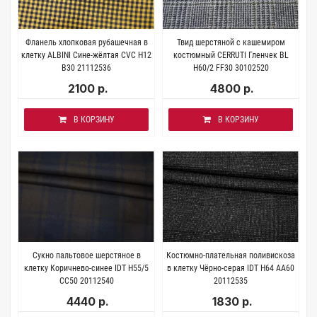
Фланель хлопковая рубашечная в
Твид шерстяной с кашемиром
клетку ALBINI Сине-жёлтая CVC Н12
костюмный CERRUTI Гленчек BL
В30 21112536
H60/2 FF30 30102520
2100 р.
4800 р.
В КОРЗИНУ
В КОРЗИНУ
Сукно пальтовое шерстяное в
Костюмно-плательная поливискоза
клетку Коричнево-синее IDT H55/5
в клетку Чёрно-серая IDT H64 AA60
CC50 20112540
20112535
4440 р.
1830 р.