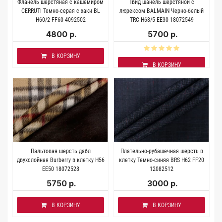
Фланель шерстяная с кашемиром
Твид шанель шерстяной с
CERRUTI Темно-серая с хаки BL
люрексом BALMAIN Черно-белый
H60/2 FF60 4092502
TRC H68/5 ЕЕ30 18072549
4800 р.
5700 р.
В КОРЗИНУ
В КОРЗИНУ
Пальтовая шерсть дабл
Плательно-рубашечная шерсть в
двухслойная Burberry в клетку H56
клетку Темно-синяя BRS H62 FF20
EE50 18072528
12082512
5750 р.
3000 р.
В КОРЗИНУ
В КОРЗИНУ