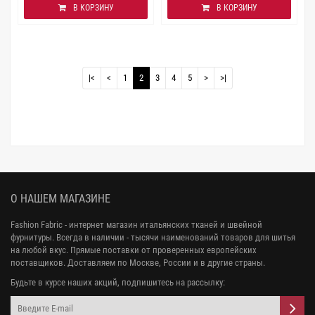
В КОРЗИНУ
В КОРЗИНУ
|<
<
1
2
3
4
5
>
>|
О НАШЕМ МАГАЗИНЕ
Fashion Fabric - интернет магазин итальянских тканей и швейной
фурнитуры. Всегда в наличии - тысячи наименований товаров для шитья
на любой вкус. Прямые поставки от проверенных европейских
поставщиков. Доставляем по Москве, России и в другие страны.
Будьте в курсе наших акций, подпишитесь на рассылку: