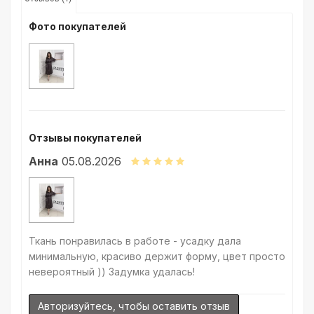
точное соответствие цветов из-за одного простого факта:
различия в цветовых настройках мониторов или мобильных
Фото покупателей
дисплеев слишком велики для однозначного определения
какого-либо цветового оттенка. Именно поэтому мы
предлагаем вам заказать образец перед покупкой любой
ткани. Также если Вы занимаетесь индивидуальным пошивом
(ателье), то данная услуга поможет Вам улучшить работу с
клиентами.
Отзывы покупателей
Анна
05.08.2026
Ткань понравилась в работе - усадку дала
минимальную, красиво держит форму, цвет просто
невероятный )) Задумка удалась!
Авторизуйтесь, чтобы оставить отзыв