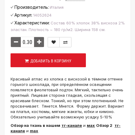
Производитель:
Италия
Артикул:
14052624
Характеристики:
Состав 60% хлопок 38% вискоза 2%
эластан. Плотность ~ 180 гр/м2. Ширина 158 см.
ДОБАВИТЬ В КОРЗИНУ
Красивый атлас из хлопка с вискозой в тёмном оттенке
горького шоколада, при определённом освещении
появляется фиолетовый подтон. Мягкий, тактильно очень
приятный. Лицевая сторона гладкая, скользящая с
красивым блеском. Тонкий, но при этом плотненький. Не
просвечивает. Тянется. Мнется. Форму держит. Вариант
на платья, костюмы, мягкие жакеты, юбки и кимоно.
Обязательно учитывайте возможную усадку 5-10%
Обзор на ткань в нашем
тг-канале
и
мах
Обзор 2
тг-
канале
и
max