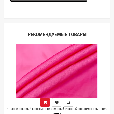
РЕКОМЕНДУЕМЫЕ ТОВАРЫ
M
Атлас хлопковый костюмно-плательный Розовый цикламен FRM H10/9
D50 14052633