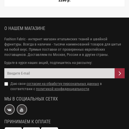
2280 р.
О НАШЕМ МАГАЗИНЕ
Fashion Fabric - интернет магазин итальянских тканей и швейной
фурнитуры. Всегда в наличии - тысячи наименований товаров для шитья
на любой вкус. Прямые поставки от проверенных европейских
поставщиков. Доставляем по Москве, России и в другие страны.
Будьте в курсе наших акций, подпишитесь на рассылку:
Даю свое
согласие на обработку персональных данных
в
соответствии с
политикой конфиденциальности
МЫ В СОЦИАЛЬНЫХ СЕТЯХ
ПРИНИМАЕМ К ОПЛАТЕ