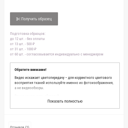
Получить образец
Подготовка образцов:
до 12 шт. - без оплаты
от 13 шт. - 500 ₽
от 31 шт. - 1000 ₽
от 60 шт. - согласовывается индивидуально с менеджером
Обратите внимание!
Видео искажает цветопередачу – для корректного цветового
восприятия тканей используйте именно их фотоизображения,
а не видеообзоры.
Зачем заказывать образец?
Показать полностью
Мы делаем все возможное, чтобы точно описать цвет каждой
ткани из нашего каталога. Мы осматриваем и фотографируем
каждую ткань в естественном свете, стараемся находить
только правильные цветовые условия и описания. Но
несмотря на наши старания, мы не можем гарантировать
Отзывов (1)