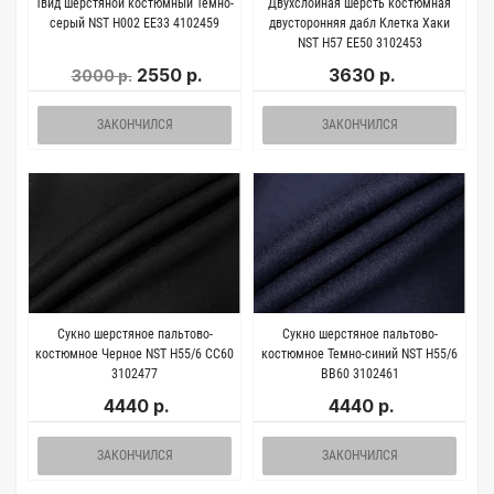
Твид шерстяной костюмный Темно-
Двухслойная шерсть костюмная
серый NST H002 EE33 4102459
двусторонняя дабл Клетка Хаки
NST H57 EE50 3102453
2550 р.
3630 р.
3000 р.
ЗАКОНЧИЛСЯ
ЗАКОНЧИЛСЯ
Сукно шерстяное пальтово-
Сукно шерстяное пальтово-
костюмное Черное NST H55/6 CC60
костюмное Темно-синий NST H55/6
3102477
BB60 3102461
4440 р.
4440 р.
ЗАКОНЧИЛСЯ
ЗАКОНЧИЛСЯ