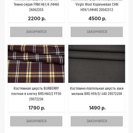
Темно-серая FRM H61/4 /HH60
Virgin Wool Коричневая CHN
26062353
H59/1/HH40 20042312
2200 р.
4500 р.
ЗАКОНЧИЛСЯ
ЗАКОНЧИЛСЯ
Костюмная шерсть BURBERRY
Костюмно-плательная шерсть хаки
плотная в клетку BRS-H60/2 FF50
меланж BRS H59/3/ ii40 29072208
29072236
1790 р.
1490 р.
ЗАКОНЧИЛСЯ
ЗАКОНЧИЛСЯ