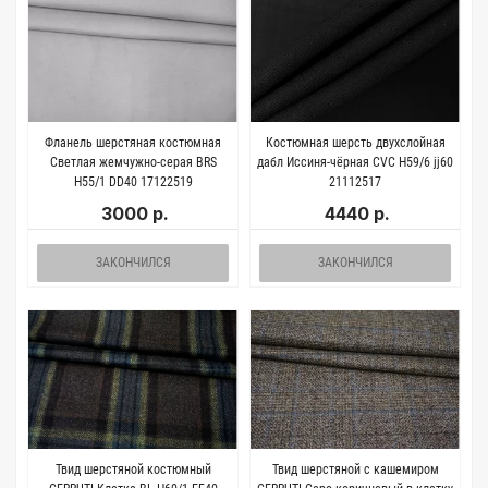
Фланель шерстяная костюмная
Костюмная шерсть двухслойная
Светлая жемчужно-серая BRS
дабл Иссиня-чёрная CVC H59/6 jj60
H55/1 DD40 17122519
21112517
3000 р.
4440 р.
ЗАКОНЧИЛСЯ
ЗАКОНЧИЛСЯ
Твид шерстяной костюмный
Твид шерстяной с кашемиром