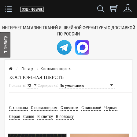
ИНТЕРНЕТ МАГАЗИН ТКАНЕЙ
И ШВЕЙНОЙ ФУРНИТУРЫ
С ДОСТАВКОЙ
ПО РОССИИ
Фильтр
По типу
Костюмная шерсть
КОСТЮМНАЯ ШЕРСТЬ
Показать:
Сортировка:
С хлопком
С полиэстером
С шелком
С вискозой
Черная
Серая
Синяя
В клетку
В полоску