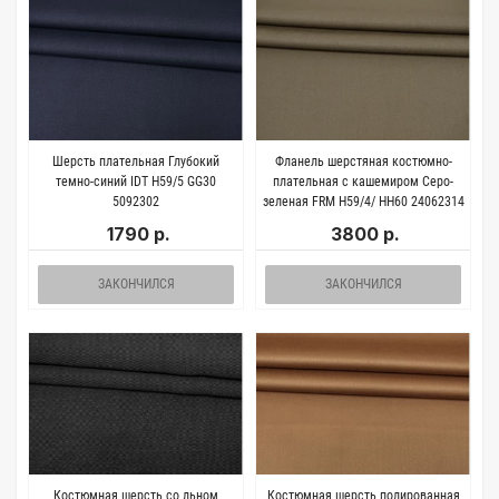
Шерсть плательная Глубокий
Фланель шерстяная костюмно-
темно-синий IDT H59/5 GG30
плательная с кашемиром Серо-
5092302
зеленая FRM H59/4/ HH60 24062314
1790 р.
3800 р.
ЗАКОНЧИЛСЯ
ЗАКОНЧИЛСЯ
Костюмная шерсть со льном
Костюмная шерсть полированная