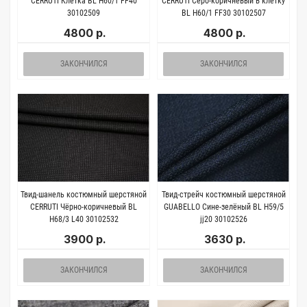
CERRUTI Клетка BL H60/1 FF40
CERRUTI Серо-коричневый в клетку
30102509
BL H60/1 FF30 30102507
4800 р.
4800 р.
ЗАКОНЧИЛСЯ
ЗАКОНЧИЛСЯ
Твид-шанель костюмный шерстяной
Твид-стрейч костюмный шерстяной
CERRUTI Чёрно-коричневый BL
GUABELLO Сине-зелёный BL H59/5
H68/3 L40 30102532
jj20 30102526
3900 р.
3630 р.
ЗАКОНЧИЛСЯ
ЗАКОНЧИЛСЯ