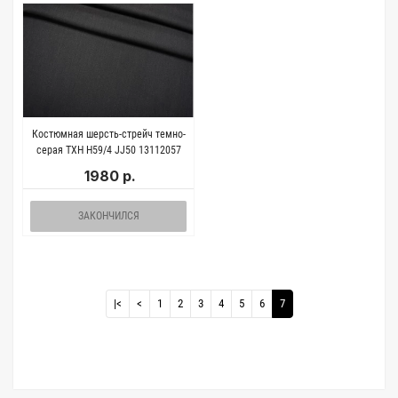
Костюмная шерсть-стрейч темно-
серая TXH H59/4 JJ50 13112057
1980 р.
ЗАКОНЧИЛСЯ
|<
<
1
2
3
4
5
6
7