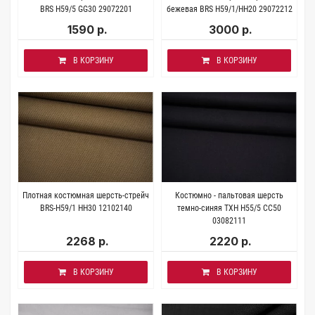
BRS H59/5 GG30 29072201
бежевая BRS H59/1/HH20 29072212
1590 р.
3000 р.
В КОРЗИНУ
В КОРЗИНУ
Плотная костюмная шерсть-стрейч
Костюмно - пальтовая шерсть
BRS-H59/1 HH30 12102140
темно-синяя TXH H55/5 CC50
03082111
2268 р.
2220 р.
В КОРЗИНУ
В КОРЗИНУ