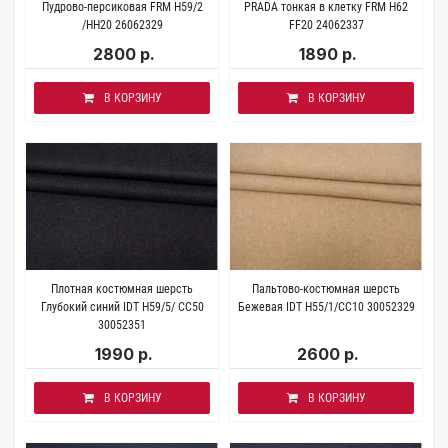
Пудрово-персиковая FRM H59/2
PRADA тонкая в клетку FRM H62
/HH20 26062329
FF20 24062337
2800 р.
1890 р.
В КОРЗИНУ
В КОРЗИНУ
Плотная костюмная шерсть
Пальтово-костюмная шерсть
Глубокий синий IDT H59/5/ CC50
Бежевая IDT H55/1/CC10 30052329
30052351
1990 р.
2600 р.
В КОРЗИНУ
В КОРЗИНУ