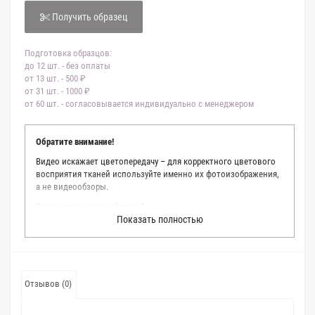
Получить образец
Подготовка образцов:
до 12 шт. - без оплаты
от 13 шт. - 500 ₽
от 31 шт. - 1000 ₽
от 60 шт. - согласовывается индивидуально с менеджером
Обратите внимание!
Видео искажает цветопередачу – для корректного цветового
восприятия тканей используйте именно их фотоизображения,
а не видеообзоры.
Зачем заказывать образец?
Показать полностью
Мы делаем все возможное, чтобы точно описать цвет каждой
ткани из нашего каталога. Мы осматриваем и фотографируем
каждую ткань в естественном свете, стараемся находить
только правильные цветовые условия и описания. Но
несмотря на наши старания, мы не можем гарантировать
Отзывов (0)
точное соответствие цветов из-за одного простого факта:
различия в цветовых настройках мониторов или мобильных
дисплеев слишком велики для однозначного определения