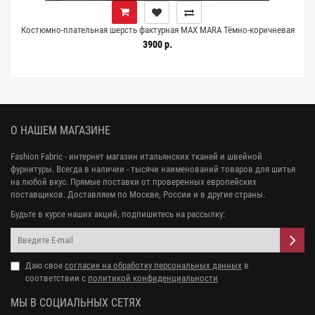
Костюмно-плательная шерсть фактурная MAX MARA Тёмно-коричневая
DJ Н59/1 HH50 25052615
3900 р.
О НАШЕМ МАГАЗИНЕ
Fashion Fabric - интернет магазин итальянских тканей и швейной
фурнитуры. Всегда в наличии - тысячи наименований товаров для шитья
на любой вкус. Прямые поставки от проверенных европейских
поставщиков. Доставляем по Москве, России и в другие страны.
Будьте в курсе наших акций, подпишитесь на рассылку:
Даю свое
согласие на обработку персональных данных
в
соответствии с
политикой конфиденциальности
МЫ В СОЦИАЛЬНЫХ СЕТЯХ