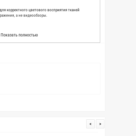
 для корректного цветового восприятия тканей
ражения, а не видеообзоры.
 точно описать цвет каждой ткани из нашего каталога.
Показать полностью
 каждую ткань в естественном свете, стараемся
товые условия и описания. Но несмотря на наши
вать точное соответствие цветов из-за одного
товых настройках мониторов или мобильных дисплеев
о определения какого-либо цветового оттенка. Именно
ать образец перед покупкой любой ткани. Также если
пошивом (ателье), то данная услуга поможет Вам
<
>