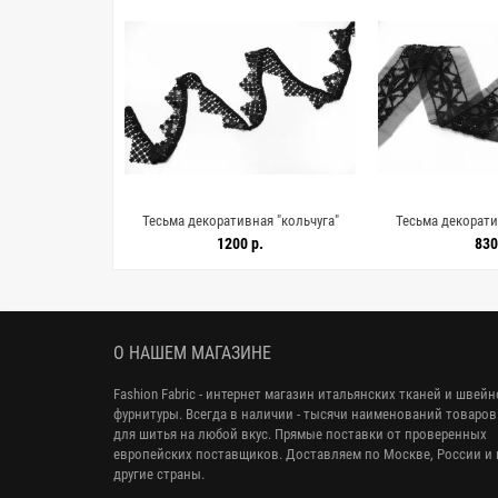
ая "кольчуга"
Тесьма декоративная "кольчуга"
Тесьма декорати
R-5E/1 7062659
Чёрная 2 см KR-5E/1 7062658
Чёрная 6,5 см K
р.
1200 р.
830
О НАШЕМ МАГАЗИНЕ
Fashion Fabric - интернет магазин итальянских тканей и швей
фурнитуры. Всегда в наличии - тысячи наименований товаров
для шитья на любой вкус. Прямые поставки от проверенных
европейских поставщиков. Доставляем по Москве, России и 
другие страны.