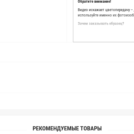
Обратите внимание!
Видео искажает цветопередачу –
используйте именно их фотоизоб
Зачем заказывать образец?
Мы делаем все возможное, чтобы
Мы осматриваем и фотографируем
находить только правильные цве
старания, мы не можем гарантиро
простого факта: различия в цве
слишком велики для однозначног
поэтому мы предлагаем вам заказ
Вы занимаетесь индивидуальным 
улучшить работу с клиентами.
РЕКОМЕНДУЕМЫЕ ТОВАРЫ