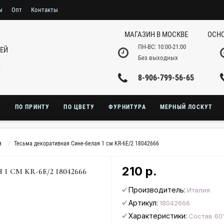
ы
Опт
Контакты
МАГАЗИН В МОСКВЕ
ОСНО
ПН-ВС: 10:00-21:00
НЕЙ
Без выходных
И
8-906-799-56-65
Ю
ПО ПРИНТУ
ПО ЦВЕТУ
ФУРНИТУРА
МЕРНЫЙ ЛОСКУТ
я
Тесьма декоративная Сине-белая 1 см KR-6E/2 18042666
210 р.
 СМ KR-6E/2 18042666
Производитель:
Италия
Артикул:
18042666
Характеристики:
Состав 60