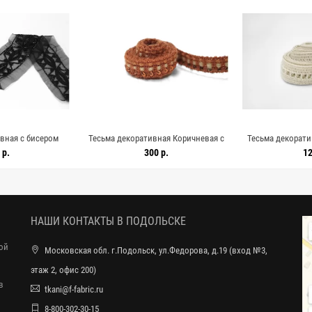
вная с бисером
Тесьма декоративная Коричневая с
Тесьма декорати
R-5E/3 7062657
пайетками 1 см KR-6E/2 18042670
см KR-6
 р.
300 р.
12
НАШИ КОНТАКТЫ В ПОДОЛЬСКЕ
ной
Московская обл. г.Подольск, ул.Федорова, д.19 (вход №3,
этаж 2, офис 200)
в
tkani@f-fabric.ru
8-800-302-30-15