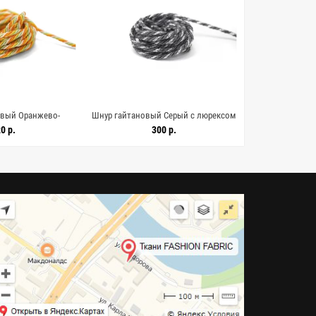
овый Оранжево-
Шнур гайтановый Серый с люрексом
Шнур гайт
 KR-3D 18042614
4 мм KR-3D 18042611
серебристый с 
0 р.
300 р.
18