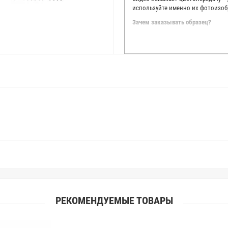
используйте именно их фотоизоб
Зачем заказывать образец?
Мы делаем все возможное, чтобы
Мы осматриваем и фотографируем
находить только правильные цве
старания, мы не можем гарантиро
простого факта: различия в цве
слишком велики для однозначног
поэтому мы предлагаем вам заказ
Вы занимаетесь индивидуальным 
улучшить работу с клиентами.
РЕКОМЕНДУЕМЫЕ ТОВАРЫ