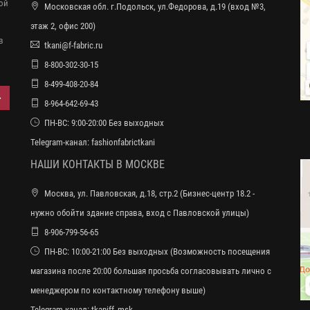
ной
Московская обл. г.Подольск, ул.Федорова, д.19 (вход №3,
этаж 2, офис 200)
в
tkani@f-fabric.ru
8-800-302-30-15
8-499-408-20-84
8-964-642-69-43
ПН-ВС: 9:00-20:00 Без выходных
Telegram-канал:
fashionfabrictkani
НАШИ КОНТАКТЫ В МОСКВЕ
Москва, ул. Павловская, д.18, стр.2 (Бизнес-центр 18.2 -
нужно обойти здание справа, вход с Павловской улицы)
8-906-799-56-65
ПН-ВС: 10:00-21:00 Без выходных (Возможность посещения
магазина после 20:00 большая просьба согласовывать лично с
менеджером по контактному телефону выше)
Telegram-канал:
tkaniff_msk