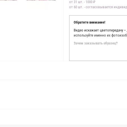
от 31 шт. - 1000 ₽
от 60 шт. - согласовывается индив
Обратите внимание!
Видео искажает цветопередачу –
используйте именно их фотоизоб
Зачем заказывать образец?
Мы делаем все возможное, чтобы
Мы осматриваем и фотографируем
находить только правильные цве
старания, мы не можем гарантиро
простого факта: различия в цве
слишком велики для однозначног
поэтому мы предлагаем вам заказ
Вы занимаетесь индивидуальным 
улучшить работу с клиентами.