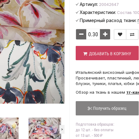
Артикул:
20042647
Характеристики:
Состав 100
Примерный расход ткани:
ДОБАВИТЬ В КОРЗИНУ
Итальянский вискозный шифон
Просвечивает, пластичный, ле
блузки, туники, платья, юбки 
Обзор на ткань в нашем
тг-ка
Получить образец
Подготовка образцов:
>
до 12 шт. - без оплаты
от 13 шт. - 500 ₽