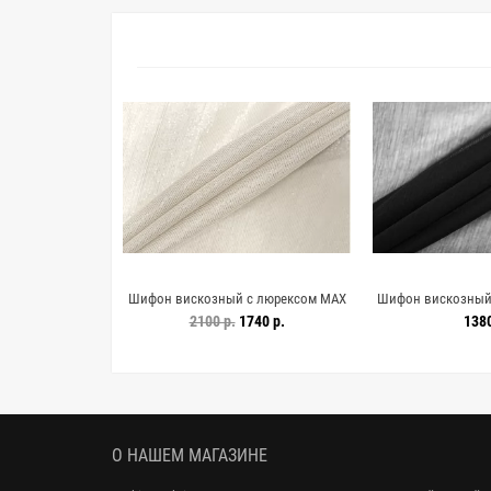
ый креповый
Шифон вискозный с люрексом MAX
Шифон вискозный 
-оранжевый SF
MARA Молочный MM H22/3 I10
H22/3 j66
р.
2100 р.
1740 р.
1380
1072614
10062602
О НАШЕМ МАГАЗИНЕ