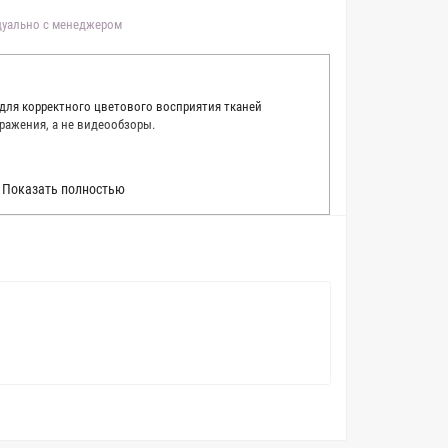
идуально с менеджером
 для корректного цветового восприятия тканей
ражения, а не видеообзоры.
 точно описать цвет каждой ткани из нашего каталога.
Показать полностью
 каждую ткань в естественном свете, стараемся
товые условия и описания. Но несмотря на наши
вать точное соответствие цветов из-за одного
товых настройках мониторов или мобильных дисплеев
о определения какого-либо цветового оттенка. Именно
ать образец перед покупкой любой ткани. Также если
пошивом (ателье), то данная услуга поможет Вам