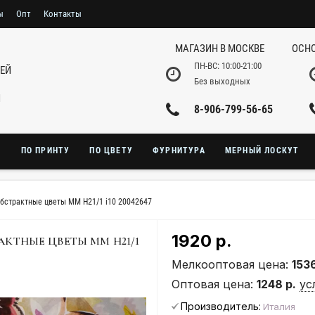
ы
Опт
Контакты
МАГАЗИН В МОСКВЕ
ОСНО
ПН-ВС: 10:00-21:00
НЕЙ
Без выходных
И
8-906-799-56-65
Ю
ПО ПРИНТУ
ПО ЦВЕТУ
ФУРНИТУРА
МЕРНЫЙ ЛОСКУТ
страктные цветы MM H21/1 i10 20042647
1920 р.
КТНЫЕ ЦВЕТЫ MM H21/1
Мелкооптовая цена:
1536
Оптовая цена:
1248 р.
ус
Производитель:
Италия