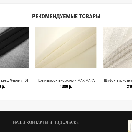
РЕКОМЕНДУЕМЫЕ ТОВАРЫ
креш Чёрный IDT
Креп-шифон вискозный MAX MARA
Шифон вискозны
 19052608
Светло-бежевый MM H22/3 i10
MARA Молочны
 р.
1380 р.
21
20042606
200
НАШИ КОНТАКТЫ В ПОДОЛЬСКЕ