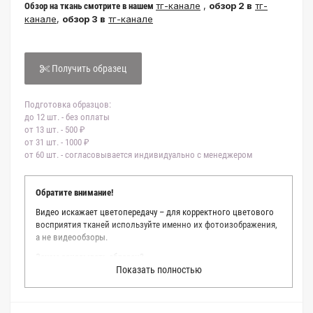
тг-канале
,
обзор 2 в
тг-
Обзор на ткань смотрите в нашем
канале
,
обзор 3 в
тг-канале
Получить образец
Подготовка образцов:
до 12 шт. - без оплаты
от 13 шт. - 500 ₽
от 31 шт. - 1000 ₽
от 60 шт. - согласовывается индивидуально с менеджером
Обратите внимание!
Видео искажает цветопередачу – для корректного цветового
восприятия тканей используйте именно их фотоизображения,
а не видеообзоры.
Зачем заказывать образец?
Показать полностью
Мы делаем все возможное, чтобы точно описать цвет каждой
ткани из нашего каталога. Мы осматриваем и фотографируем
каждую ткань в естественном свете, стараемся находить