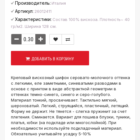
Производитель:
Италия
Артикул:
26012411
Характеристики:
Состав 100% вискоза. Плотность~ 40
гр/м2. Ширина 128 см.
ДОБАВИТЬ В КОРЗИНУ
Креповый вискозный шифон серовато-молочного оттенка
с легкими, еле заметными, синеватыми разводами в
основе с принтом в виде абстрактной геометрии в
оттенках темно-синего, синего и серо-голубого.
Материал тонкий, просвечивает. Тактильно мягкий,
шероховатый. Легкий, струящийся, пластичный, летящий.
Форму не держит. Не тянется - слегка пружинит за счет
плетения. Сминается. Вариант для пошива блузки, туники,
платья, юбки (на подкладе или многослойной). При
необходимости используйте подкладочный материал.
Обязательно учитывайте усадку 5-10%