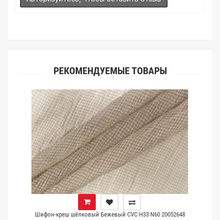
(ателье), то данная услуга поможет Вам улучшить работу с
клиентами.
РЕКОМЕНДУЕМЫЕ ТОВАРЫ
Шифон-креш шёлковый Бежевый CVC H33 N60 20052648