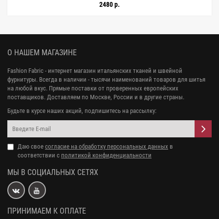
2480 р.
О НАШЕМ МАГАЗИНЕ
Fashion Fabric - интернет магазин итальянских тканей и швейной
фурнитуры. Всегда в наличии - тысячи наименований товаров для шитья
на любой вкус. Прямые поставки от проверенных европейских
поставщиков. Доставляем по Москве, России и в другие страны.
Будьте в курсе наших акций, подпишитесь на рассылку:
Даю свое
согласие на обработку персональных данных
в
соответствии с
политикой конфиденциальности
МЫ В СОЦИАЛЬНЫХ СЕТЯХ
ПРИНИМАЕМ К ОПЛАТЕ