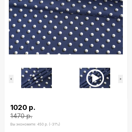
<
>
1020 р.
1470 р.
Вы экономите:
450 р. (-31%)