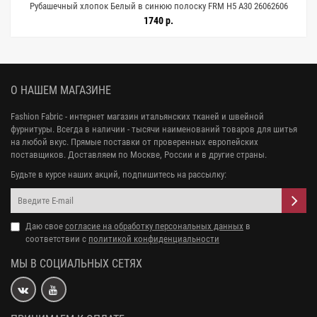
Рубашечный хлопок Белый в синюю полоску FRM H5 A30 26062606
1740 р.
О НАШЕМ МАГАЗИНЕ
Fashion Fabric - интернет магазин итальянских тканей и швейной
фурнитуры. Всегда в наличии - тысячи наименований товаров для шитья
на любой вкус. Прямые поставки от проверенных европейских
поставщиков. Доставляем по Москве, России и в другие страны.
Будьте в курсе наших акций, подпишитесь на рассылку:
Даю свое
согласие на обработку персональных данных
в
соответствии с
политикой конфиденциальности
МЫ В СОЦИАЛЬНЫХ СЕТЯХ