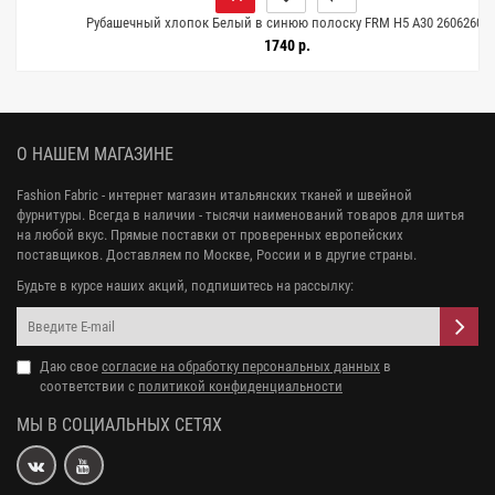
Рубашечный хлопок Белый в синюю полоску FRM H5 A30 26062606
1740 р.
О НАШЕМ МАГАЗИНЕ
Fashion Fabric - интернет магазин итальянских тканей и швейной
фурнитуры. Всегда в наличии - тысячи наименований товаров для шитья
на любой вкус. Прямые поставки от проверенных европейских
поставщиков. Доставляем по Москве, России и в другие страны.
Будьте в курсе наших акций, подпишитесь на рассылку:
Даю свое
согласие на обработку персональных данных
в
соответствии с
политикой конфиденциальности
МЫ В СОЦИАЛЬНЫХ СЕТЯХ