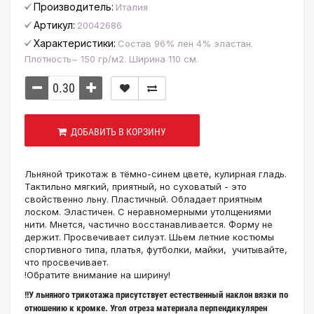
Производитель:
Италия
Артикул:
20042686
Характеристики:
Состав 96% лен 4% эластан.
Плотность~ 150 гр/м2. Ширина 110 см.
ДОБАВИТЬ В КОРЗИНУ
Льняной трикотаж в тёмно-синем цвете, кулирная гладь.
Тактильно мягкий, приятный, но суховатый - это
свойственно льну. Пластичный. Обладает приятным
лоском. Эластичен. С неравномерными утолщениями
нити. Мнется, частично восстанавливается. Форму не
держит. Просвечивает силуэт. Шьем летние костюмы
спортивного типа, платья, футболки, майки, учитывайте,
что просвечивает.
!Обратите внимание на ширину!
!!У льняного трикотажа присутствует естественный наклон вязки по
отношению к кромке. Угол отреза материала перпендикулярен