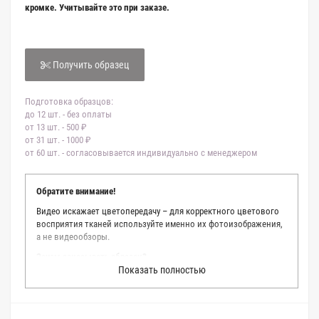
кромке. Учитывайте это при заказе.
Получить образец
Подготовка образцов:
до 12 шт. - без оплаты
от 13 шт. - 500 ₽
от 31 шт. - 1000 ₽
от 60 шт. - согласовывается индивидуально с менеджером
Обратите внимание!
Видео искажает цветопередачу – для корректного цветового
восприятия тканей используйте именно их фотоизображения,
а не видеообзоры.
Зачем заказывать образец?
Показать полностью
Мы делаем все возможное, чтобы точно описать цвет каждой
ткани из нашего каталога. Мы осматриваем и фотографируем
каждую ткань в естественном свете, стараемся находить
только правильные цветовые условия и описания. Но