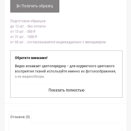
Получить образец
Подготовка образцов:
до 12 шт. - без оплаты
от 13 шт. - 500 ₽
от 31 шт. - 1000 ₽
от 60 шт. - согласовывается индивидуально с менеджером
Обратите внимание!
Видео искажает цветопередачу – для корректного цветового
восприятия тканей используйте именно их фотоизображения,
а не видеообзоры.
Зачем заказывать образец?
Показать полностью
Мы делаем все возможное, чтобы точно описать цвет каждой
ткани из нашего каталога. Мы осматриваем и фотографируем
каждую ткань в естественном свете, стараемся находить
только правильные цветовые условия и описания. Но
несмотря на наши старания, мы не можем гарантировать
Отзывов (0)
точное соответствие цветов из-за одного простого факта:
различия в цветовых настройках мониторов или мобильных
дисплеев слишком велики для однозначного определения