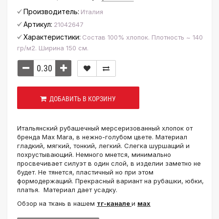
Производитель:
Италия
Артикул:
21042647
Характеристики:
Состав 100% хлопок. Плотность ~ 140
гр/м2. Ширина 150 см.
ДОБАВИТЬ В КОРЗИНУ
Итальянский рубашечный мерсеризованный хлопок от
бренда Max Mara, в нежно-голубом цвете. Материал
гладкий, мягкий, тонкий, легкий. Слегка шуршащий и
похрустывающий. Немного мнется, минимально
просвечивает силуэт в один слой, в изделии заметно не
будет. Не тянется, пластичный но при этом
формодержащий. Прекрасный вариант на рубашки, юбки,
платья. Материал дает усадку.
Обзор на ткань в нашем
тг-канале
и
мах