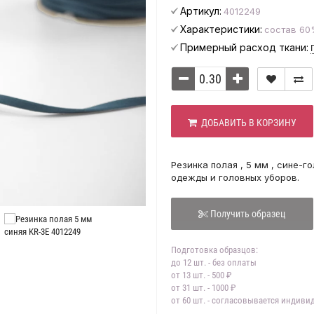
Артикул:
4012249
Характеристики:
состав 60
Примерный расход ткани:
ДОБАВИТЬ В КОРЗИНУ
Резинка полая , 5 мм , сине-г
одежды и головных уборов.
Получить образец
Подготовка образцов:
до 12 шт. - без оплаты
от 13 шт. - 500 ₽
от 31 шт. - 1000 ₽
от 60 шт. - согласовывается индив