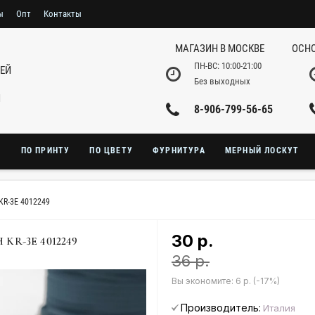
ы
Опт
Контакты
МАГАЗИН В МОСКВЕ
ОСНО
ПН-ВС: 10:00-21:00
НЕЙ
Без выходных
И
8-906-799-56-65
Ю
ПО ПРИНТУ
ПО ЦВЕТУ
ФУРНИТУРА
МЕРНЫЙ ЛОСКУТ
KR-3E 4012249
30 р.
KR-3E 4012249
36 р.
Вы экономите:
6 р. (-17%)
Производитель:
Италия