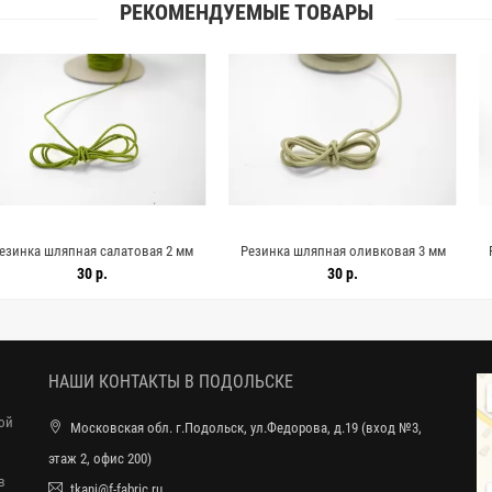
РЕКОМЕНДУЕМЫЕ ТОВАРЫ
ая салатовая 2 мм
Резинка шляпная оливковая 3 мм
Резинка шляп
 2032623
KR4D 2032622
мм K
30 р.
30 р.
НАШИ КОНТАКТЫ В ПОДОЛЬСКЕ
ной
Московская обл. г.Подольск, ул.Федорова, д.19 (вход №3,
этаж 2, офис 200)
в
tkani@f-fabric.ru