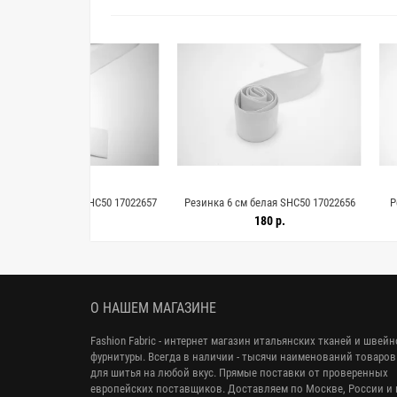
лая SHC50 17022657
Резинка 6 см белая SHC50 17022656
Резинка шляпн
KR4D
0 р.
180 р.
О НАШЕМ МАГАЗИНЕ
Fashion Fabric - интернет магазин итальянских тканей и швей
фурнитуры. Всегда в наличии - тысячи наименований товаров
для шитья на любой вкус. Прямые поставки от проверенных
европейских поставщиков. Доставляем по Москве, России и 