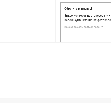
Обратите внимание!
Видео искажает цветопередачу –
используйте именно их фотоизоб
Зачем заказывать образец?
Мы делаем все возможное, чтобы
Мы осматриваем и фотографируем
находить только правильные цве
старания, мы не можем гарантиро
простого факта: различия в цве
слишком велики для однозначног
поэтому мы предлагаем вам заказ
Вы занимаетесь индивидуальным 
улучшить работу с клиентами.