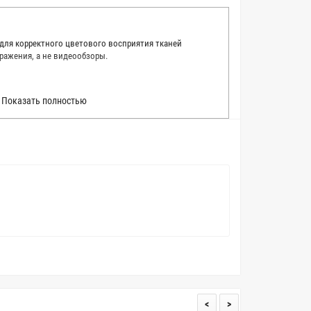
 для корректного цветового восприятия тканей
ражения, а не видеообзоры.
 точно описать цвет каждой ткани из нашего каталога.
Показать полностью
 каждую ткань в естественном свете, стараемся
товые условия и описания. Но несмотря на наши
вать точное соответствие цветов из-за одного
товых настройках мониторов или мобильных дисплеев
о определения какого-либо цветового оттенка. Именно
ать образец перед покупкой любой ткани. Также если
пошивом (ателье), то данная услуга поможет Вам
<
>