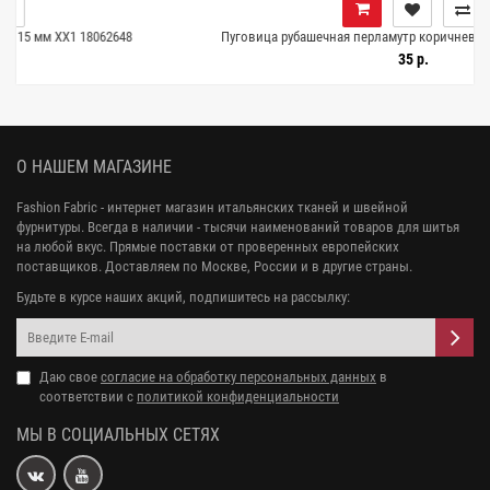
62648
Пуговица рубашечная перламутр коричневая 12 мм XX1 180626
35 р.
О НАШЕМ МАГАЗИНЕ
Fashion Fabric - интернет магазин итальянских тканей и швейной
фурнитуры. Всегда в наличии - тысячи наименований товаров для шитья
на любой вкус. Прямые поставки от проверенных европейских
поставщиков. Доставляем по Москве, России и в другие страны.
Будьте в курсе наших акций, подпишитесь на рассылку:
Даю свое
согласие на обработку персональных данных
в
соответствии с
политикой конфиденциальности
МЫ В СОЦИАЛЬНЫХ СЕТЯХ