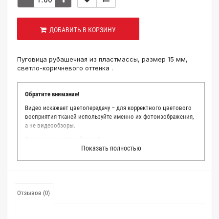
ДОБАВИТЬ В КОРЗИНУ
Пуговица рубашечная из пластмассы, размер 15 мм,
светло-коричневого оттенка .
Обратите внимание!
Видео искажает цветопередачу – для корректного цветового
восприятия тканей используйте именно их фотоизображения,
а не видеообзоры.
Зачем заказывать образец?
Показать полностью
Мы делаем все возможное, чтобы точно описать цвет каждой
ткани из нашего каталога. Мы осматриваем и фотографируем
каждую ткань в естественном свете, стараемся находить
только правильные цветовые условия и описания. Но
несмотря на наши старания, мы не можем гарантировать
Отзывов (0)
точное соответствие цветов из-за одного простого факта:
различия в цветовых настройках мониторов или мобильных
дисплеев слишком велики для однозначного определения