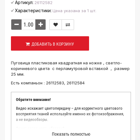
Артикул:
26112582
Характеристики:
Цена указана за 1 шт.
ДОБАВИТЬ В КОРЗИНУ
Пуговица пластиковая квадратная на ножке , светло-
коричневого цвета с перламутровой вставкой , размер
25 мм.
Есть компаньон : 26112583, 26112584
Обратите внимание!
Видео искажает цветопередачу – для корректного цветового
восприятия тканей используйте именно их фотоизображения,
а не видеообзоры.
Зачем заказывать образец?
Показать полностью
Мы делаем все возможное, чтобы точно описать цвет каждой