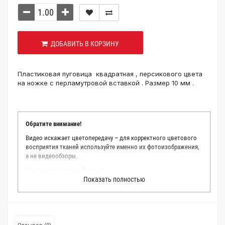
ДОБАВИТЬ В КОРЗИНУ
Пластиковая пуговица квадратная , персикового цвета
на ножке с перламутровой вставкой . Размер 10 мм .
Обратите внимание!
Видео искажает цветопередачу – для корректного цветового
восприятия тканей используйте именно их фотоизображения,
а не видеообзоры.
Зачем заказывать образец?
Показать полностью
Мы делаем все возможное, чтобы точно описать цвет каждой
ткани из нашего каталога. Мы осматриваем и фотографируем
каждую ткань в естественном свете, стараемся находить
только правильные цветовые условия и описания. Но
несмотря на наши старания, мы не можем гарантировать