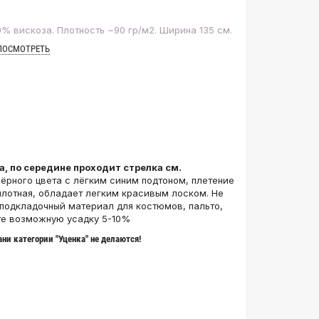
% вискоза. Плотность ~90 гр/м2. Ширина 135 см.
ПОСМОТРЕТЬ
а, по середине проходит стрелка см.
ёрного цвета с лёгким синим подтоном, плетение
 плотная, обладает легким красивым лоском. Не
к подкладочный материал для костюмов, пальто,
йте возможную усадку 5-10%
ни категории "Уценка" не делаются!