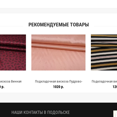
РЕКОМЕНДУЕМЫЕ ТОВАРЫ
искоза Винная
Подкладочная вискоза Пудрово-
Подкладочная ви
6 U00 1072642
персиковая SF H50/6 U00 1072641
Чёрно-серая пол
 р.
1020 р.
12
150
НАШИ КОНТАКТЫ В ПОДОЛЬСКЕ