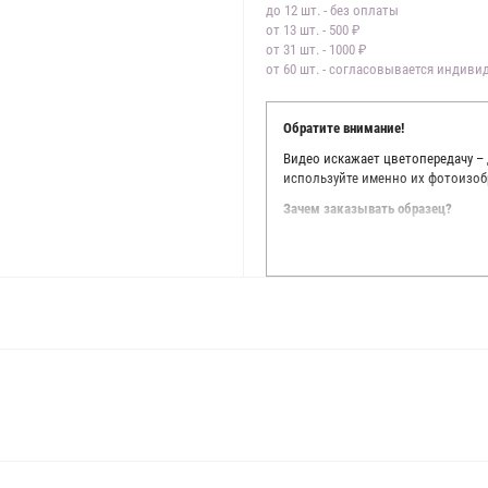
до 12 шт. - без оплаты
от 13 шт. - 500 ₽
от 31 шт. - 1000 ₽
от 60 шт. - согласовывается индив
Обратите внимание!
Видео искажает цветопередачу –
используйте именно их фотоизоб
Зачем заказывать образец?
Мы делаем все возможное, чтобы
Мы осматриваем и фотографируем
находить только правильные цве
старания, мы не можем гарантиро
простого факта: различия в цве
слишком велики для однозначног
поэтому мы предлагаем вам заказ
Вы занимаетесь индивидуальным 
улучшить работу с клиентами.