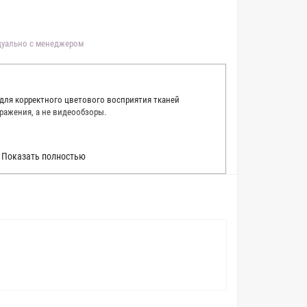
идуально с менеджером
 для корректного цветового восприятия тканей
ражения, а не видеообзоры.
 точно описать цвет каждой ткани из нашего каталога.
Показать полностью
 каждую ткань в естественном свете, стараемся
товые условия и описания. Но несмотря на наши
вать точное соответствие цветов из-за одного
товых настройках мониторов или мобильных дисплеев
о определения какого-либо цветового оттенка. Именно
ать образец перед покупкой любой ткани. Также если
пошивом (ателье), то данная услуга поможет Вам