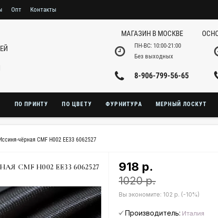
ы
Опт
Контакты
МАГАЗИН В МОСКВЕ
ОСНО
ПН-ВС: 10:00-21:00
НЕЙ
Без выходных
И
8-906-799-56-65
Ю
ПО ПРИНТУ
ПО ЦВЕТУ
ФУРНИТУРА
МЕРНЫЙ ЛОСКУТ
Иссиня-чёрная CMF H002 EE33 6062527
918 р.
 CMF H002 EE33 6062527
1020 р.
Вы экономите:
102 р. (-10%)
Производитель:
Италия