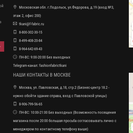
ной
Московская обл. г.Подольск, ул.Федорова, д.19 (вход №3,
этаж 2, офис 200)
в
tkani@f-fabric.ru
8-800-302-30-15
8-499-408-20-84
8-964-642-69-43
ПН-ВС: 9:00-20:00 Без выходных
Telegram-канал:
fashionfabrictkani
НАШИ КОНТАКТЫ В МОСКВЕ
Москва, ул. Павловская, д.18, стр.2 (Бизнес-центр 18.2 -
нужно обойти здание справа, вход с Павловской улицы)
8-906-799-56-65
ПН-ВС: 10:00-21:00 Без выходных (Возможность посещения
магазина после 20:00 большая просьба согласовывать лично с
менеджером по контактному телефону выше)