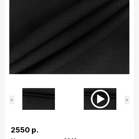
<
>
2550 р.