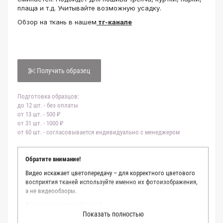
плаща и т.д. Учитывайте возможную усадку.
Обзор на ткань в нашем
тг-канале
Получить образец
Подготовка образцов:
до 12 шт. - без оплаты
от 13 шт. - 500 ₽
от 31 шт. - 1000 ₽
от 60 шт. - согласовывается индивидуально с менеджером
Обратите внимание!
Видео искажает цветопередачу – для корректного цветового
восприятия тканей используйте именно их фотоизображения,
а не видеообзоры.
Зачем заказывать образец?
Показать полностью
Мы делаем все возможное, чтобы точно описать цвет каждой