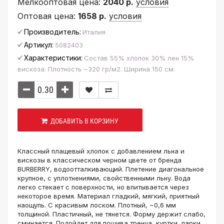
Мелкооптовая цена:
2040 р.
условия
Оптовая цена:
1658 р.
условия
Производитель:
Италия
Артикул:
5082403
Характеристики:
Состав 55% хлопок 30% лен 15%
вискоза. Плотность ~320 гр/м2. Ширина 150 см.
ДОБАВИТЬ В КОРЗИНУ
Классный плащевый хлопок с добавлением льна и
вискозы в классическом черном цвете от бренда
BURBERRY, водоотталкивающий. Плетение диагональное
крупное, с уплотнениями, свойственными льну. Вода
легко стекает с поверхности, но впитывается через
некоторое время. Материал гладкий, мягкий, приятный
наощупь. С красивым лоском. Плотный, ~0,6 мм
толщиной. Пластичный, не тянется. Форму держит слабо,
сминается. Подойдет для пошива тренча, куртки, парки,