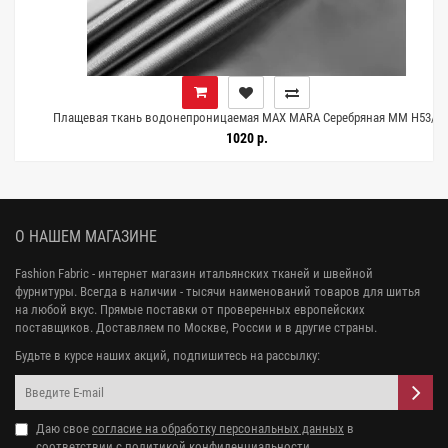
Плащевая ткань водонепроницаемая MAX MARA Серебряная MM H53/4
KK00 3102538
1020 р.
О НАШЕМ МАГАЗИНЕ
Fashion Fabric - интернет магазин итальянских тканей и швейной
фурнитуры. Всегда в наличии - тысячи наименований товаров для шитья
на любой вкус. Прямые поставки от проверенных европейских
поставщиков. Доставляем по Москве, России и в другие страны.
Будьте в курсе наших акций, подпишитесь на рассылку:
Даю свое
согласие на обработку персональных данных
в
соответствии с
политикой конфиденциальности