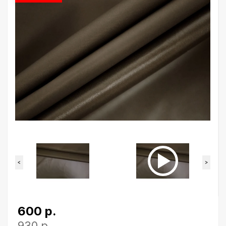
<
>
600 р.
930 р.