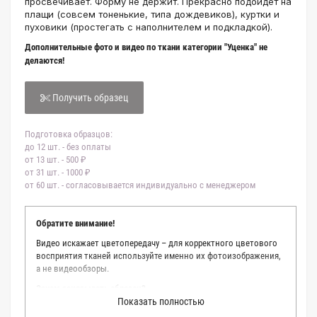
просвечивает. Форму не держит. Прекрасно подойдет на
плащи (совсем тоненькие, типа дождевиков), куртки и
пуховики (простегать с наполнителем и подкладкой).
Дополнительные фото и видео по ткани категории "Уценка" не
делаются!
Получить образец
Подготовка образцов:
до 12 шт. - без оплаты
от 13 шт. - 500 ₽
от 31 шт. - 1000 ₽
от 60 шт. - согласовывается индивидуально с менеджером
Обратите внимание!
Видео искажает цветопередачу – для корректного цветового
восприятия тканей используйте именно их фотоизображения,
а не видеообзоры.
Зачем заказывать образец?
Показать полностью
Мы делаем все возможное, чтобы точно описать цвет каждой