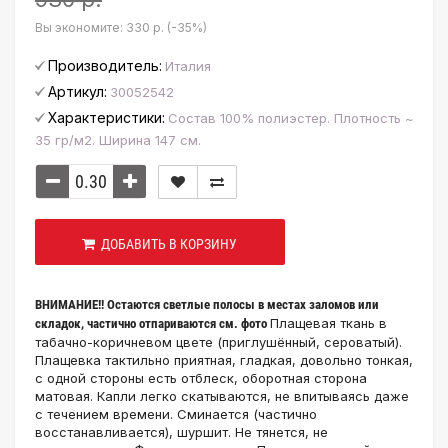
Вы экономите:
330 р. (-35%)
Производитель:
Италия
Артикул:
30052542
Характеристики:
Состав 100% полиэстер. Плотность ~
35 гр/м2. Ширина 147 см.
ДОБАВИТЬ В КОРЗИНУ
ВНИМАНИЕ!! Остаются светлые полосы в местах заломов или
Плащевая ткань в
складок, частично отпариваются см. фото
табачно-коричневом цвете (приглушённый, сероватый).
Плащевка тактильно приятная, гладкая, довольно тонкая,
с одной стороны есть отблеск, оборотная сторона
матовая. Капли легко скатываются, не впитываясь даже
с течением времени. Сминается (частично
восстанавливается), шуршит. Не тянется, не