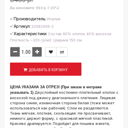
Вы экономите:
693 р. (-20%)
Производитель:
Италия
Артикул:
22082456-2
Характеристики:
Состав 60% хлопок 40% вискоза.
Плотность ~320 гр/м2. Ширина 150 см.
ДОБАВИТЬ В КОРЗИНУ
ЦЕНА УКАЗАНА ЗА ОТРЕЗ! (При заказе в метраже
Двуслойный костюмно-плательный хлопок с
указывать 1)
вискозой под джинсу диагонального плетения. Лицевая
сторона синяя, изнаночная сторона белая (тоже может
использоваться как рабочая). Слои не разделяются.
Ткань мягкая, плотная, скользящая. Не просвечивает,
немного держит форму, с красивой мягкой пластикой.
Красиво драпируется. Подойдет для пошива жакета,