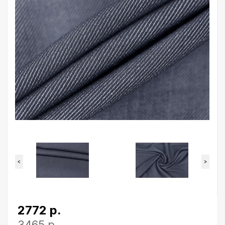
<
>
2772 р.
3465 р.