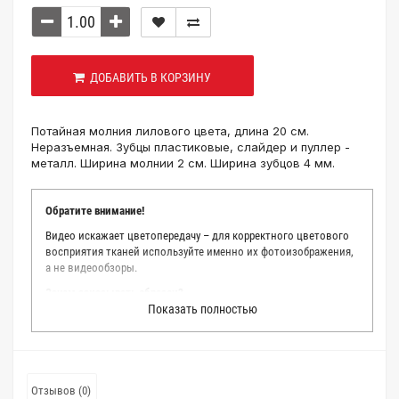
ДОБАВИТЬ В КОРЗИНУ
Потайная молния лилового цвета, длина 20 см.
Неразъемная. Зубцы пластиковые, слайдер и пуллер -
металл. Ширина молнии 2 см. Ширина зубцов 4 мм.
Обратите внимание!
Видео искажает цветопередачу – для корректного цветового
восприятия тканей используйте именно их фотоизображения,
а не видеообзоры.
Зачем заказывать образец?
Показать полностью
Мы делаем все возможное, чтобы точно описать цвет каждой
ткани из нашего каталога. Мы осматриваем и фотографируем
каждую ткань в естественном свете, стараемся находить
только правильные цветовые условия и описания. Но
несмотря на наши старания, мы не можем гарантировать
Отзывов (0)
точное соответствие цветов из-за одного простого факта: