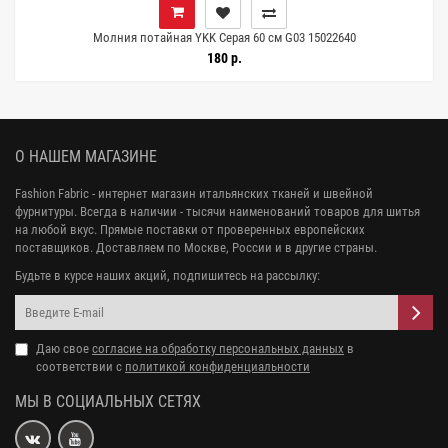
Молния потайная YKK Серая 60 см G03 15022640
180 р.
О НАШЕМ МАГАЗИНЕ
Fashion Fabric - интернет магазин итальянских тканей и швейной
фурнитуры. Всегда в наличии - тысячи наименований товаров для шитья
на любой вкус. Прямые поставки от проверенных европейских
поставщиков. Доставляем по Москве, России и в другие страны.
Будьте в курсе наших акций, подпишитесь на рассылку:
Даю свое
согласие на обработку персональных данных
в
соответствии с
политикой конфиденциальности
МЫ В СОЦИАЛЬНЫХ СЕТЯХ