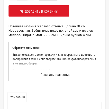
ДОБАВИТЬ В КОРЗИНУ
Потайная молния желтого оттенка , длина 18 см.
Неразъемная. Зубцы пластиковые, слайдер и пуллер -
металл. Ширина молнии 2 см. Ширина зубцов 4 мм.
Обратите внимание!
Видео искажает цветопередачу – для корректного цветового
восприятия тканей используйте именно их фотоизображения,
а не видеообзоры.
Зачем заказывать образец?
Показать полностью
Мы делаем все возможное, чтобы точно описать цвет каждой
ткани из нашего каталога. Мы осматриваем и фотографируем
каждую ткань в естественном свете, стараемся находить
только правильные цветовые условия и описания. Но
несмотря на наши старания, мы не можем гарантировать
Отзывов (0)
точное соответствие цветов из-за одного простого факта:
различия в цветовых настройках мониторов или мобильных
дисплеев слишком велики для однозначного определения