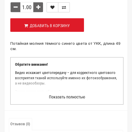
ДОБАВИТЬ В КОРЗИНУ
Потайная молния тёмного синего цвета от YKK, длина 49
см.
Обратите внимание!
Видео искажает цветопередачу – для корректного цветового
восприятия тканей используйте именно их фотоизображения,
а не видеообзоры.
Зачем заказывать образец?
Показать полностью
Мы делаем все возможное, чтобы точно описать цвет каждой
ткани из нашего каталога. Мы осматриваем и фотографируем
каждую ткань в естественном свете, стараемся находить
только правильные цветовые условия и описания. Но
несмотря на наши старания, мы не можем гарантировать
Отзывов (0)
точное соответствие цветов из-за одного простого факта:
различия в цветовых настройках мониторов или мобильных