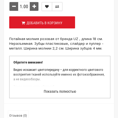
ДОБАВИТЬ В КОРЗИНУ
Потайная молния розовая от бренда UZ , длина 18 см.
Неразъемная. Зубцы пластиковые, слайдер и пуллер -
металл. Ширина молнии 2,2 см. Ширина зубцов 4 мм.
Обратите внимание!
Видео искажает цветопередачу – для корректного цветового
восприятия тканей используйте именно их фотоизображения,
а не видеообзоры.
Зачем заказывать образец?
Показать полностью
Мы делаем все возможное, чтобы точно описать цвет каждой
ткани из нашего каталога. Мы осматриваем и фотографируем
каждую ткань в естественном свете, стараемся находить
только правильные цветовые условия и описания. Но
несмотря на наши старания, мы не можем гарантировать
Отзывов (0)
точное соответствие цветов из-за одного простого факта: