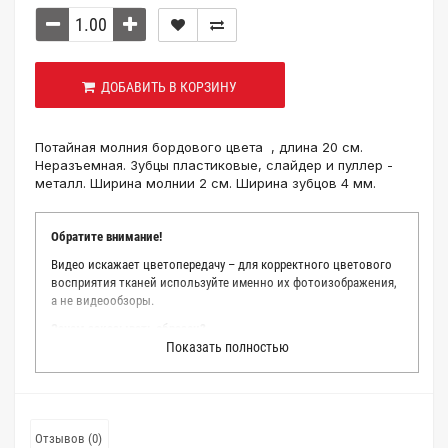
ДОБАВИТЬ В КОРЗИНУ
Потайная молния бордового цвета , длина 20 см.
Неразъемная. Зубцы пластиковые, слайдер и пуллер -
металл. Ширина молнии 2 см. Ширина зубцов 4 мм.
Обратите внимание!
Видео искажает цветопередачу – для корректного цветового
восприятия тканей используйте именно их фотоизображения,
а не видеообзоры.
Зачем заказывать образец?
Показать полностью
Мы делаем все возможное, чтобы точно описать цвет каждой
ткани из нашего каталога. Мы осматриваем и фотографируем
каждую ткань в естественном свете, стараемся находить
только правильные цветовые условия и описания. Но
несмотря на наши старания, мы не можем гарантировать
Отзывов (0)
точное соответствие цветов из-за одного простого факта: