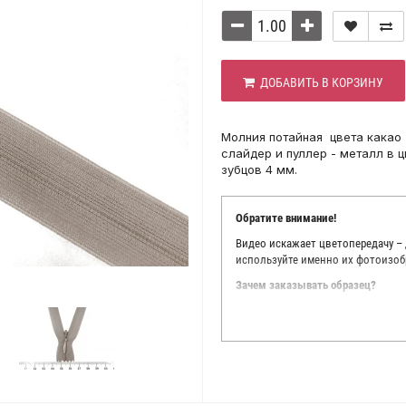
ДОБАВИТЬ В КОРЗИНУ
Молния потайная цвета какао 
слайдер и пуллер - металл в 
зубцов 4 мм.
Обратите внимание!
Видео искажает цветопередачу –
используйте именно их фотоизоб
Зачем заказывать образец?
Мы делаем все возможное, чтобы
Мы осматриваем и фотографируем
находить только правильные цве
старания, мы не можем гарантиро
простого факта: различия в цве
слишком велики для однозначног