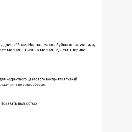
, длина 16 см. Неразъемная. Зубцы пластиковые,
цвет молнии. Ширина молнии 2,2 см. Ширина
 для корректного цветового восприятия тканей
ражения, а не видеообзоры.
 точно описать цвет каждой ткани из нашего каталога.
Показать полностью
 каждую ткань в естественном свете, стараемся
товые условия и описания. Но несмотря на наши
вать точное соответствие цветов из-за одного
товых настройках мониторов или мобильных дисплеев
о определения какого-либо цветового оттенка. Именно