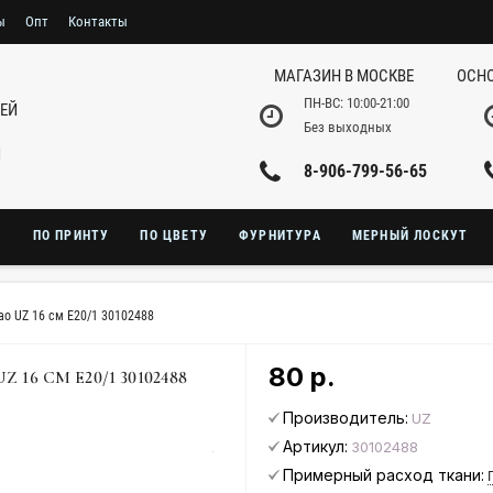
ы
Опт
Контакты
МАГАЗИН В МОСКВЕ
ОСНО
ПН-ВС: 10:00-21:00
НЕЙ
Без выходных
И
8-906-799-56-65
Ю
ПО ПРИНТУ
ПО ЦВЕТУ
ФУРНИТУРА
МЕРНЫЙ ЛОСКУТ
ао UZ 16 см E20/1 30102488
80 р.
6 СМ E20/1 30102488
Производитель:
UZ
Артикул:
30102488
Примерный расход ткани: