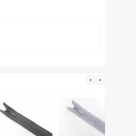
ать образец перед покупкой любой ткани. Также если
пошивом (ателье), то данная услуга поможет Вам
<
>