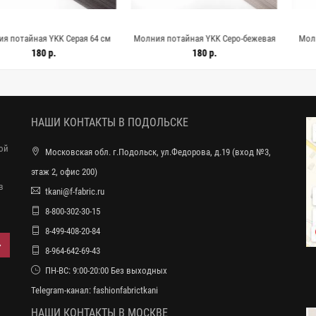
я YKK Серая 64 см
Молния потайная YKK Серо-бежевая
Молния потайн
5022639
59 см G01 15022638
G16
0 р.
180 р.
НАШИ КОНТАКТЫ В ПОДОЛЬСКЕ
ной
Московская обл. г.Подольск, ул.Федорова, д.19 (вход №3,
этаж 2, офис 200)
в
tkani@f-fabric.ru
8-800-302-30-15
8-499-408-20-84
8-964-642-69-43
ПН-ВС: 9:00-20:00 Без выходных
Telegram-канал:
fashionfabrictkani
НАШИ КОНТАКТЫ В МОСКВЕ