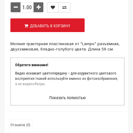
ДОБАВИТЬ В КОРЗИНУ
Молния тракторная пластиковая от "Lampo" разъёмная,
двухзамковая, бледно-голубого цвета. Длина 59 см.
Обратите внимание!
Видео искажает цветопередачу – для корректного цветового
восприятия тканей используйте именно их фотоизображения,
а не видеообзоры.
Зачем заказывать образец?
Показать полностью
Мы делаем все возможное, чтобы точно описать цвет каждой
ткани из нашего каталога. Мы осматриваем и фотографируем
каждую ткань в естественном свете, стараемся находить
только правильные цветовые условия и описания. Но
несмотря на наши старания, мы не можем гарантировать
Отзывов (0)
точное соответствие цветов из-за одного простого факта:
различия в цветовых настройках мониторов или мобильных