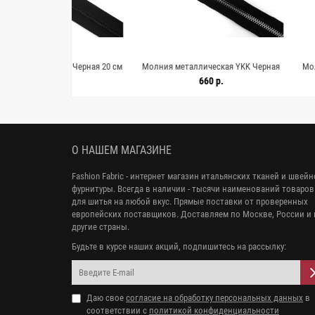
ская Черная 20 см
Молния металлическая YKK Черная
Молния металли
062612
72 см L23 8062611
64см F
0 р.
660 р.
6
О НАШЕМ МАГАЗИНЕ
Fashion Fabric - интернет магазин итальянских тканей и швей
фурнитуры. Всегда в наличии - тысячи наименований товаров
для шитья на любой вкус. Прямые поставки от проверенных
европейских поставщиков. Доставляем по Москве, России и 
другие страны.
Будьте в курсе наших акций, подпишитесь на рассылку:
Даю свое
согласие на обработку персональных данных
в
соответствии с
политикой конфиденциальности