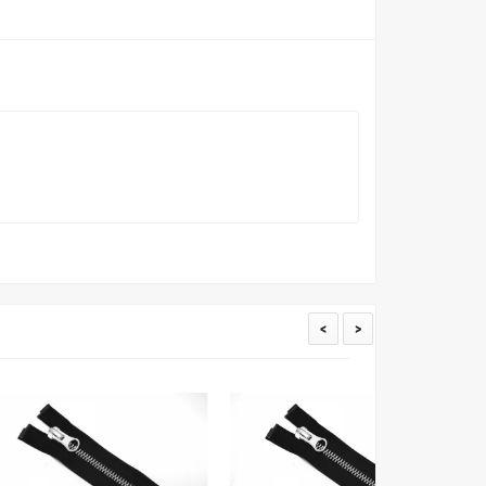
пошивом (ателье), то данная услуга поможет Вам
<
>