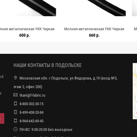
ческая YKK Черная
Молния металлическая YKK Черная
Молния метал
37 8062610
72 см F38 8062609
20 см 
00 р.
660 р.
НАШИ КОНТАКТЫ В ПОДОЛЬСКЕ
ной
Московская обл. г.Подольск, ул.Федорова, д.19 (вход №3,
этаж 2, офис 200)
в
tkani@f-fabric.ru
8-800-302-30-15
8-499-408-20-84
8-964-642-69-43
ПН-ВС: 9:00-20:00 Без выходных