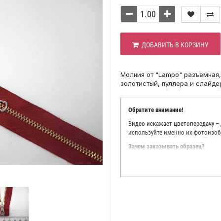
ДОБАВИТЬ В КОРЗИНУ
Молния от "Lampo" разъемная,
золотистый, пуллера и слайде
Обратите внимание!
Видео искажает цветопередачу –
используйте именно их фотоизоб
Зачем заказывать образец?
Мы делаем все возможное, чтобы
Мы осматриваем и фотографируем
находить только правильные цве
старания, мы не можем гарантиро
простого факта: различия в цве
слишком велики для однозначног
поэтому мы предлагаем вам заказ