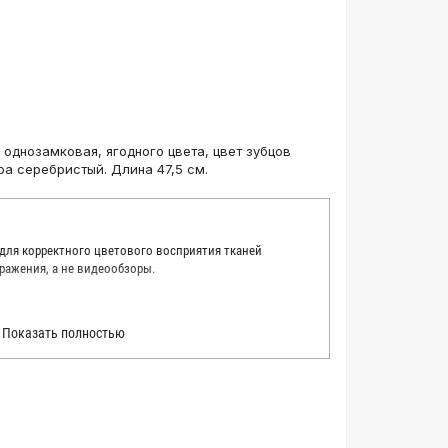
 однозамковая, ягодного цвета, цвет зубцов
ра серебристый. Длина 47,5 см.
 для корректного цветового восприятия тканей
ражения, а не видеообзоры.
 точно описать цвет каждой ткани из нашего каталога.
Показать полностью
 каждую ткань в естественном свете, стараемся
товые условия и описания. Но несмотря на наши
вать точное соответствие цветов из-за одного
товых настройках мониторов или мобильных дисплеев
о определения какого-либо цветового оттенка. Именно
ать образец перед покупкой любой ткани. Также если