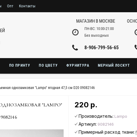
ы
Опт
Контакты
МАГАЗИН В МОСКВЕ
ОСНО
ПН-ВС: 10:00-21:00
НЕЙ
Без выходных
И
8-906-799-56-65
Ю
ПО ПРИНТУ
ПО ЦВЕТУ
ФУРНИТУРА
МЕРНЫЙ ЛОСКУТ
емная однозамковая "Lampo" ягодная 47,5 см D20 09082146
220 р.
ОДНОЗАМКОВАЯ "LAMPO"
Производитель:
Lampo
9082146
Артикул:
9082146
Примерный расход ткани: