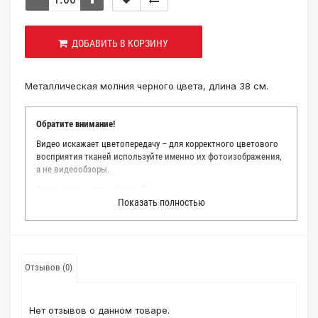
ДОБАВИТЬ В КОРЗИНУ
Металлическая молния черного цвета, длина 38 см.
Обратите внимание!
Видео искажает цветопередачу – для корректного цветового
восприятия тканей используйте именно их фотоизображения,
а не видеообзоры.
Зачем заказывать образец?
Показать полностью
Мы делаем все возможное, чтобы точно описать цвет каждой
ткани из нашего каталога. Мы осматриваем и фотографируем
каждую ткань в естественном свете, стараемся находить
только правильные цветовые условия и описания. Но
несмотря на наши старания, мы не можем гарантировать
Отзывов (0)
точное соответствие цветов из-за одного простого факта:
различия в цветовых настройках мониторов или мобильных
дисплеев слишком велики для однозначного определения
Нет отзывов о данном товаре.
какого-либо цветового оттенка. Именно поэтому мы