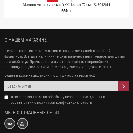
Молния металлическая YKK Черная 72 см L23 8062611
660 р.
О НАШЕМ МАГАЗИНЕ
Fashion Fabric - интернет магазин итальянских тканей и швейной
фурнитуры. Всегда в наличии - тысячи наименований товаров для шитья
на любой вкус. Прямые поставки от проверенных европейских
поставщиков. Доставляем по Москве, России и в другие страны.
Будьте в курсе наших акций, подпишитесь на рассылку:
Даю свое
согласие на обработку персональных данных
в
соответствии с
политикой конфиденциальности
МЫ В СОЦИАЛЬНЫХ СЕТЯХ