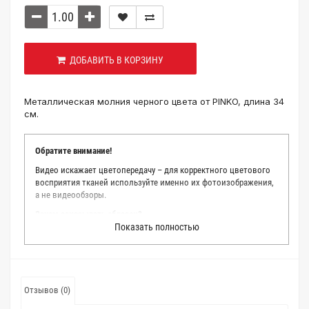
ДОБАВИТЬ В КОРЗИНУ
Металлическая молния черного цвета от PINKO, длина 34
см.
Обратите внимание!
Видео искажает цветопередачу – для корректного цветового
восприятия тканей используйте именно их фотоизображения,
а не видеообзоры.
Зачем заказывать образец?
Показать полностью
Мы делаем все возможное, чтобы точно описать цвет каждой
ткани из нашего каталога. Мы осматриваем и фотографируем
каждую ткань в естественном свете, стараемся находить
только правильные цветовые условия и описания. Но
несмотря на наши старания, мы не можем гарантировать
Отзывов (0)
точное соответствие цветов из-за одного простого факта:
различия в цветовых настройках мониторов или мобильных